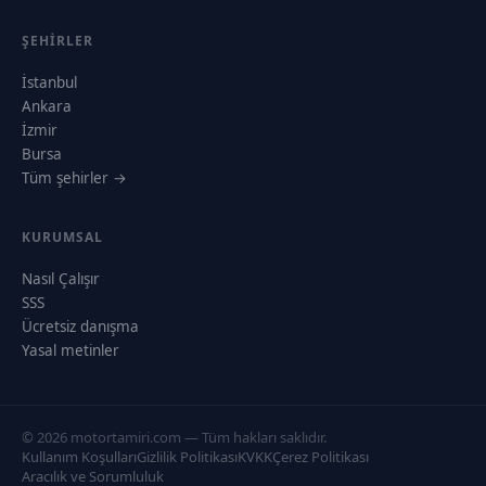
ŞEHIRLER
İstanbul
Ankara
İzmir
Bursa
Tüm şehirler →
KURUMSAL
Nasıl Çalışır
SSS
Ücretsiz danışma
Yasal metinler
© 2026 motortamiri.com — Tüm hakları saklıdır.
Kullanım Koşulları
Gizlilik Politikası
KVKK
Çerez Politikası
Aracılık ve Sorumluluk