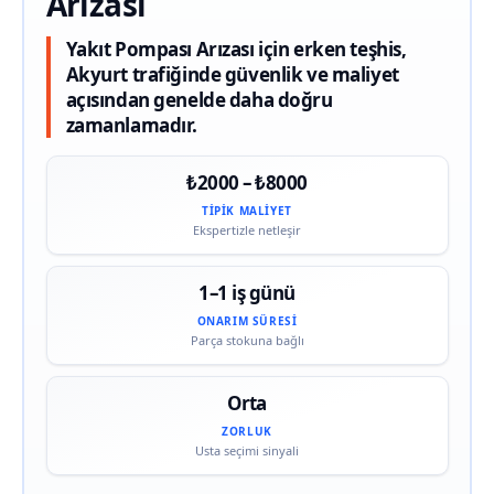
Arızası
Yakıt Pompası Arızası için erken teşhis,
Akyurt trafiğinde güvenlik ve maliyet
açısından genelde daha doğru
zamanlamadır.
₺2000 – ₺8000
TIPIK MALIYET
Ekspertizle netleşir
1–1 iş günü
ONARIM SÜRESI
Parça stokuna bağlı
Orta
ZORLUK
Usta seçimi sinyali