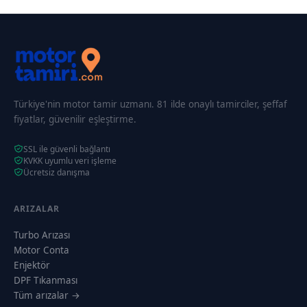
Türkiye'nin motor tamir uzmanı. 81 ilde onaylı tamirciler, şeffaf
fiyatlar, güvenilir eşleştirme.
SSL ile güvenli bağlantı
KVKK uyumlu veri işleme
Ücretsiz danışma
ARIZALAR
Turbo Arızası
Motor Conta
Enjektör
DPF Tıkanması
Tüm arızalar →