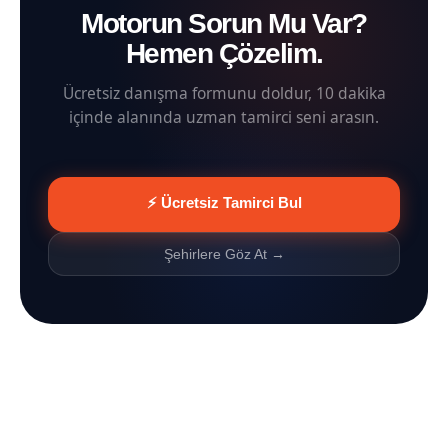
Motorun Sorun Mu Var?
Hemen Çözelim.
Ücretsiz danışma formunu doldur, 10 dakika
içinde alanında uzman tamirci seni arasın.
⚡ Ücretsiz Tamirci Bul
Şehirlere Göz At →