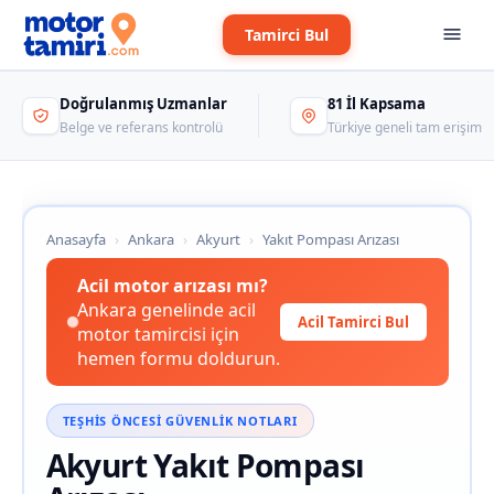
Tamirci Bul
Doğrulanmış Uzmanlar
81 İl Kapsama
Belge ve referans kontrolü
Türkiye geneli tam erişim
Anasayfa
›
Ankara
›
Akyurt
›
Yakıt Pompası Arızası
Acil motor arızası mı?
Ankara genelinde acil
Acil Tamirci Bul
motor tamircisi için
hemen formu doldurun.
TEŞHIS ÖNCESI GÜVENLIK NOTLARI
Akyurt Yakıt Pompası