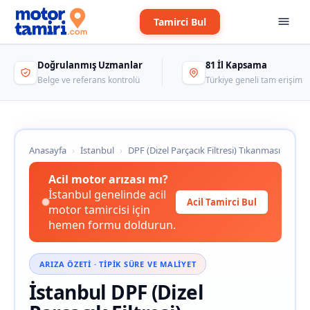
Tamirci Bul
Doğrulanmış Uzmanlar
81 İl Kapsama
Belge ve referans kontrolü
Türkiye geneli tam erişim
Anasayfa
›
İstanbul
›
DPF (Dizel Parçacık Filtresi) Tıkanması
Acil motor arızası mı?
İstanbul genelinde acil
Acil Tamirci Bul
motor tamircisi için
hemen formu doldurun.
ARIZA ÖZETI · TIPIK SÜRE VE MALIYET
İstanbul DPF (Dizel