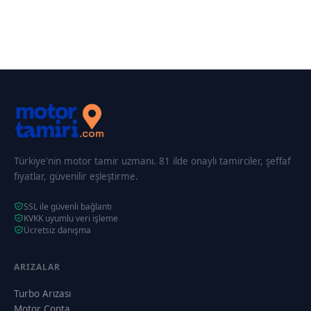
Türkiye'nin motor tamir uzmanı. 81 ilde onaylı tamirciler, şeffaf
fiyatlar, güvenilir eşleştirme.
SSL ile güvenli bağlantı
KVKK uyumlu veri işleme
Ücretsiz danışma
ARIZALAR
Turbo Arızası
Motor Conta