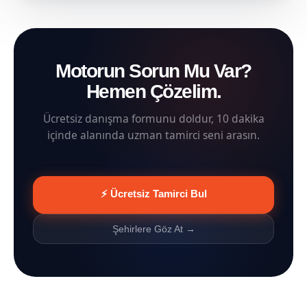
Motorun Sorun Mu Var?
Hemen Çözelim.
Ücretsiz danışma formunu doldur, 10 dakika
içinde alanında uzman tamirci seni arasın.
⚡ Ücretsiz Tamirci Bul
Şehirlere Göz At →