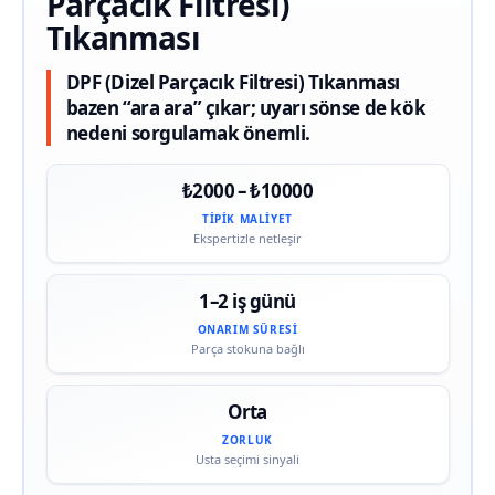
Parçacık Filtresi)
Tıkanması
DPF (Dizel Parçacık Filtresi) Tıkanması
bazen “ara ara” çıkar; uyarı sönse de kök
nedeni sorgulamak önemli.
₺2000 – ₺10000
TIPIK MALIYET
Ekspertizle netleşir
1–2 iş günü
ONARIM SÜRESI
Parça stokuna bağlı
Orta
ZORLUK
Usta seçimi sinyali