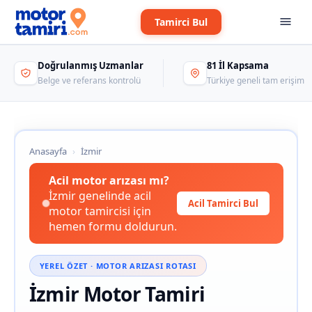
Tamirci Bul
Doğrulanmış Uzmanlar
81 İl Kapsama
Belge ve referans kontrolü
Türkiye geneli tam erişim
Anasayfa
›
İzmir
Acil motor arızası mı?
İzmir genelinde acil
Acil Tamirci Bul
motor tamircisi için
hemen formu doldurun.
YEREL ÖZET · MOTOR ARIZASI ROTASI
İzmir Motor Tamiri