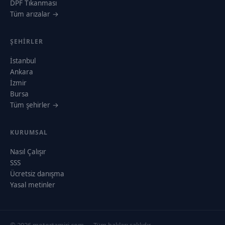
DPF Tıkanması
Tüm arızalar →
ŞEHIRLER
İstanbul
Ankara
İzmir
Bursa
Tüm şehirler →
KURUMSAL
Nasıl Çalışır
SSS
Ücretsiz danışma
Yasal metinler
© 2026 motortamiri.com — Tüm hakları saklıdır.