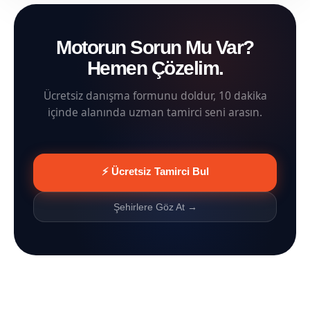
Motorun Sorun Mu Var?
Hemen Çözelim.
Ücretsiz danışma formunu doldur, 10 dakika
içinde alanında uzman tamirci seni arasın.
⚡ Ücretsiz Tamirci Bul
Şehirlere Göz At →