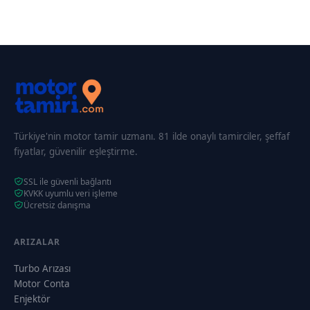
Türkiye'nin motor tamir uzmanı. 81 ilde onaylı tamirciler, şeffaf
fiyatlar, güvenilir eşleştirme.
SSL ile güvenli bağlantı
KVKK uyumlu veri işleme
Ücretsiz danışma
ARIZALAR
Turbo Arızası
Motor Conta
Enjektör