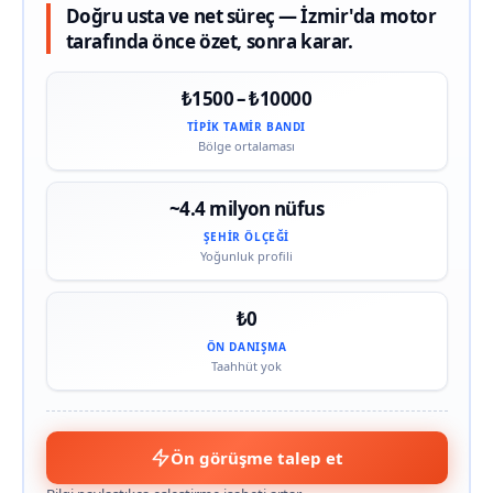
Doğru usta ve net süreç — İzmir'da motor
tarafında önce özet, sonra karar.
₺1500 – ₺10000
TIPIK TAMIR BANDI
Bölge ortalaması
~4.4 milyon nüfus
ŞEHIR ÖLÇEĞI
Yoğunluk profili
₺0
ÖN DANIŞMA
Taahhüt yok
Ön görüşme talep et