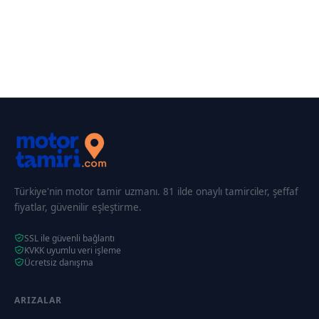
Türkiye'nin motor tamir uzmanı. 81 ilde onaylı tamirciler, şeffaf
fiyatlar, güvenilir eşleştirme.
SSL ile güvenli bağlantı
KVKK uyumlu veri işleme
Ücretsiz danışma
ARIZALAR