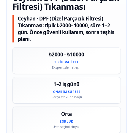
Filtresi) Tıkanması
Ceyhan · DPF (Dizel Parçacık Filtresi)
Tıkanması: tipik ₺2000–10000, süre 1–2
gün. Önce güvenli kullanım, sonra teşhis
planı.
₺2000 – ₺10000
TIPIK MALIYET
Ekspertizle netleşir
1–2 iş günü
ONARIM SÜRESI
Parça stokuna bağlı
Orta
ZORLUK
Usta seçimi sinyali