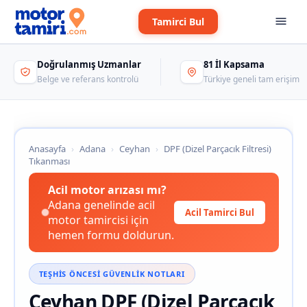
Tamirci Bul
Doğrulanmış Uzmanlar
81 İl Kapsama
Belge ve referans kontrolü
Türkiye geneli tam erişim
Anasayfa
›
Adana
›
Ceyhan
›
DPF (Dizel Parçacık Filtresi)
Tıkanması
Acil motor arızası mı?
Adana genelinde acil
Acil Tamirci Bul
motor tamircisi için
hemen formu doldurun.
TEŞHIS ÖNCESI GÜVENLIK NOTLARI
Ceyhan DPF (Dizel Parçacık