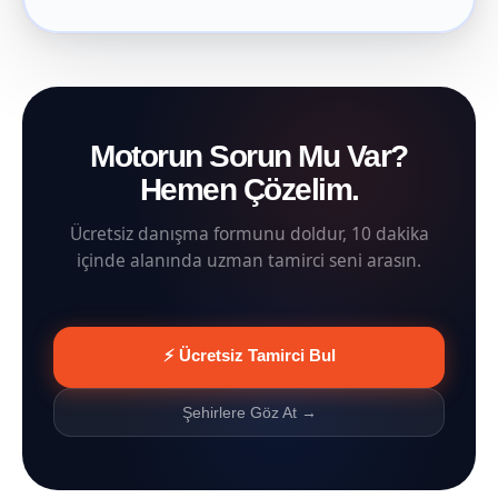
Motorun Sorun Mu Var?
Hemen Çözelim.
Ücretsiz danışma formunu doldur, 10 dakika
içinde alanında uzman tamirci seni arasın.
⚡ Ücretsiz Tamirci Bul
Şehirlere Göz At →