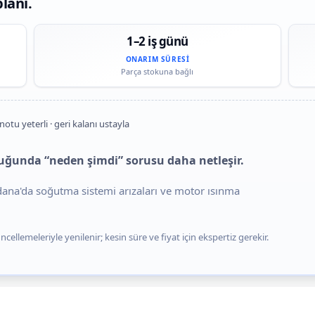
lanı.
1–2 iş günü
ONARIM SÜRESI
Parça stokuna bağlı
notu yeterli · geri kalanı ustayla
uğunda “neden şimdi” sorusu daha netleşir.
Adana'da soğutma sistemi arızaları ve motor ısınma
cellemeleriyle yenilenir; kesin süre ve fiyat için ekspertiz gerekir.