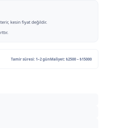
rir, kesin fiyat değildir.
ttır.
Tamir süresi: 1–2 gün
Maliyet: ₺2500 – ₺15000