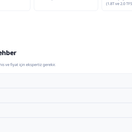
(1.8T ve 2.0 TF
ehber
s ve fiyat için ekspertiz gerekir.