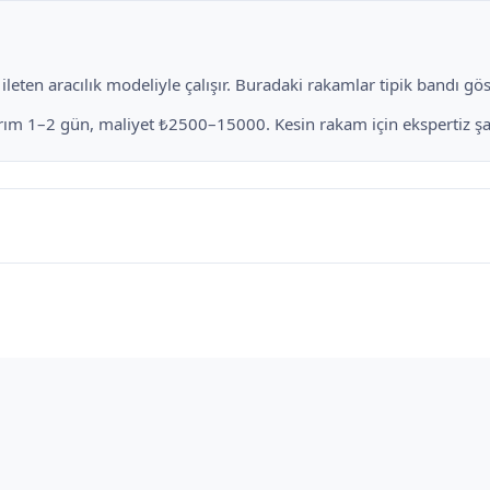
eten aracılık modeliyle çalışır. Buradaki rakamlar tipik bandı göste
arım 1–2 gün, maliyet ₺2500–15000. Kesin rakam için ekspertiz şar