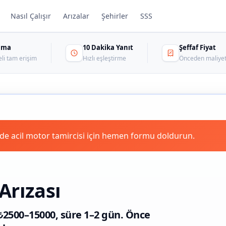
Nasıl Çalışır
Arızalar
Şehirler
SSS
sama
10 Dakika Yanıt
Şeffaf Fiyat
eli tam erişim
Hızlı eşleştirme
Önceden maliyet
e acil motor tamircisi için hemen formu doldurun.
Arızası
k ₺2500–15000, süre 1–2 gün. Önce