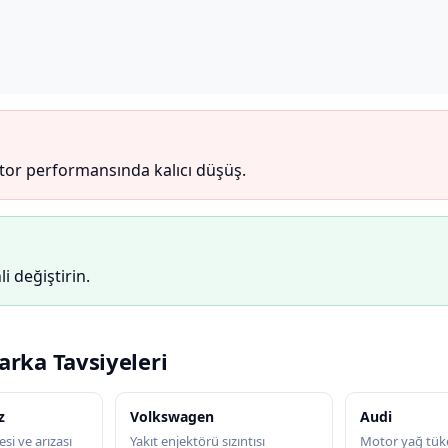
otor performansında kalıcı düşüş.
li değiştirin.
arka Tavsiyeleri
z
Volkswagen
Audi
si ve arızası
Yakıt enjektörü sızıntısı
Motor yağ tük