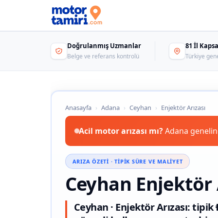
Doğrulanmış Uzmanlar
81 İl Kap
Belge ve referans kontrolü
Türkiye gen
Anasayfa
›
Adana
›
Ceyhan
›
Enjektör Arızası
Acil motor arızası mı?
Adana genelind
ARIZA ÖZETI · TIPIK SÜRE VE MALIYET
Ceyhan Enjektör 
Ceyhan · Enjektör Arızası: tipi