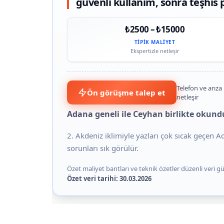
güvenli kullanım, sonra teşhis p
₺2500 – ₺15000
TIPIK MALIYET
Ekspertizle netleşir
Telefon ve arıza 
Ön görüşme talep et
netleşir
Adana geneli ile Ceyhan birlikte okund
2. Akdeniz iklimiyle yazları çok sıcak geçen 
sorunları sık görülür.
Özet maliyet bantları ve teknik özetler düzenli veri gün
Özet veri tarihi: 30.03.2026