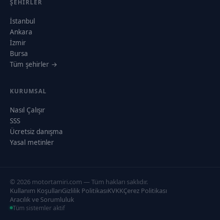
ŞEHIRLER
İstanbul
Ankara
İzmir
Bursa
Tüm şehirler →
KURUMSAL
Nasıl Çalışır
SSS
Ücretsiz danışma
Yasal metinler
© 2026 motortamiri.com — Tüm hakları saklıdır.
Kullanım Koşulları
Gizlilik Politikası
KVKK
Çerez Politikası
Aracılık ve Sorumluluk
Tüm sistemler aktif