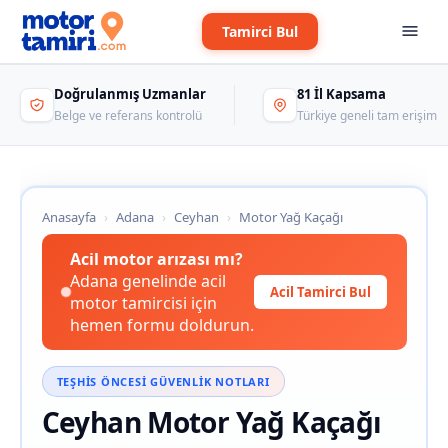
Tamirci Bul
Doğrulanmış Uzmanlar
81 İl Kapsama
Belge ve referans kontrolü
Türkiye geneli tam erişim
Anasayfa
›
Adana
›
Ceyhan
›
Motor Yağ Kaçağı
Acil motor arızası mı?
Adana genelinde acil
Acil Tamirci Bul
motor tamircisi için
hemen formu doldurun.
TEŞHIS ÖNCESI GÜVENLIK NOTLARI
Ceyhan Motor Yağ Kaçağı