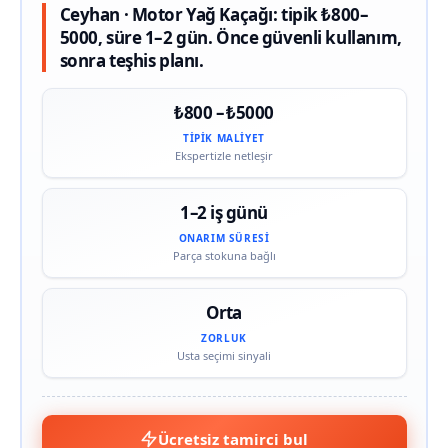
Ceyhan · Motor Yağ Kaçağı: tipik ₺800–
5000, süre 1–2 gün. Önce güvenli kullanım,
sonra teşhis planı.
₺800 – ₺5000
TIPIK MALIYET
Ekspertizle netleşir
1–2 iş günü
ONARIM SÜRESI
Parça stokuna bağlı
Orta
ZORLUK
Usta seçimi sinyali
Ücretsiz tamirci bul