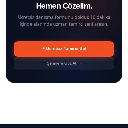
Hemen Çözelim.
Ücretsiz danışma formunu doldur, 10 dakika
içinde alanında uzman tamirci seni arasın.
⚡ Ücretsiz Tamirci Bul
Şehirlere Göz At →