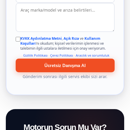
KVKK Aydınlatma Metni
,
Açık Rıza
ve
Kullanım
Koşulları
’nı okudum; kişisel verilerimin işlenmesi ve
talebimin ilgili ustalara iletilmesi için onay veriyorum.
Gizlilik Politikası
·
Çerez Politikası
·
Aracılık ve sorumluluk
Ücretsiz Danışma Al
Gönderim sonrası ilgili servis ekibi sizi arar.
Motorun Sorun Mu Var?