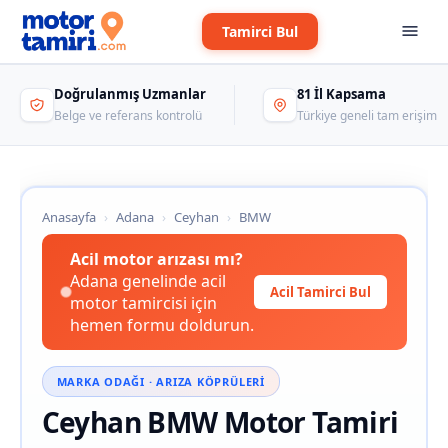
Tamirci Bul
Doğrulanmış Uzmanlar
81 İl Kapsama
Belge ve referans kontrolü
Türkiye geneli tam erişim
Anasayfa
›
Adana
›
Ceyhan
›
BMW
Acil motor arızası mı?
Adana genelinde acil
Acil Tamirci Bul
motor tamircisi için
hemen formu doldurun.
MARKA ODAĞI · ARIZA KÖPRÜLERI
Ceyhan BMW Motor Tamiri