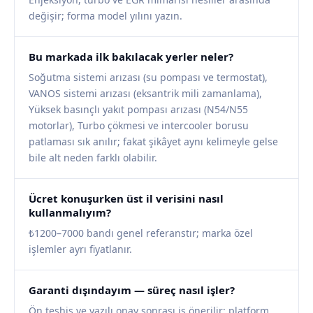
değişir; forma model yılını yazın.
Bu markada ilk bakılacak yerler neler?
Soğutma sistemi arızası (su pompası ve termostat),
VANOS sistemi arızası (eksantrik mili zamanlama),
Yüksek basınçlı yakıt pompası arızası (N54/N55
motorlar), Turbo çökmesi ve intercooler borusu
patlaması sık anılır; fakat şikâyet aynı kelimeyle gelse
bile alt neden farklı olabilir.
Ücret konuşurken üst il verisini nasıl
kullanmalıyım?
₺1200–7000 bandı genel referanstır; marka özel
işlemler ayrı fiyatlanır.
Garanti dışındayım — süreç nasıl işler?
Ön teşhis ve yazılı onay sonrası iş önerilir; platform