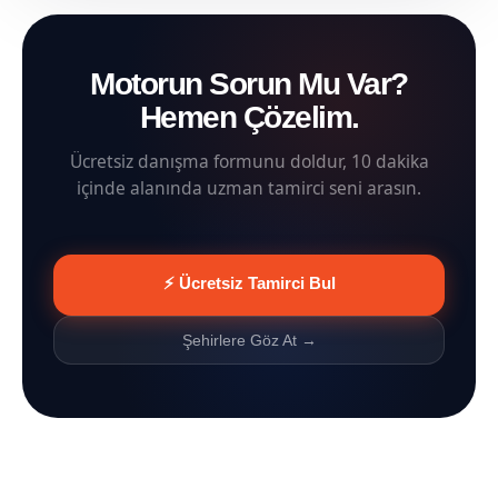
Motorun Sorun Mu Var?
Hemen Çözelim.
Ücretsiz danışma formunu doldur, 10 dakika
içinde alanında uzman tamirci seni arasın.
⚡ Ücretsiz Tamirci Bul
Şehirlere Göz At →