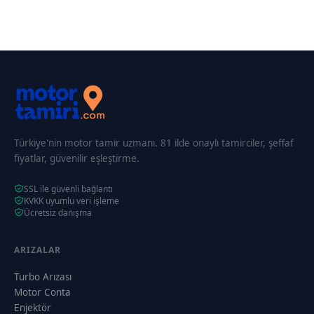
Türkiye'nin motor tamir uzmanı. 81 ilde onaylı tamirciler, şeffaf
fiyatlar, güvenilir eşleştirme.
SSL ile güvenli bağlantı
KVKK uyumlu veri işleme
Ücretsiz danışma
ARIZALAR
Turbo Arızası
Motor Conta
Enjektör