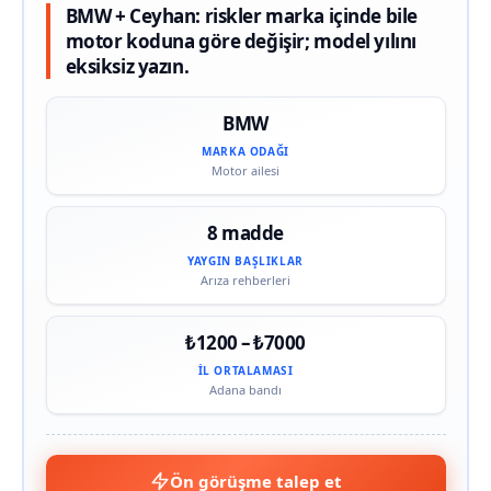
BMW + Ceyhan: riskler marka içinde bile
motor koduna göre değişir; model yılını
eksiksiz yazın.
BMW
MARKA ODAĞI
Motor ailesi
8 madde
YAYGIN BAŞLIKLAR
Arıza rehberleri
₺1200 – ₺7000
İL ORTALAMASI
Adana bandı
Ön görüşme talep et