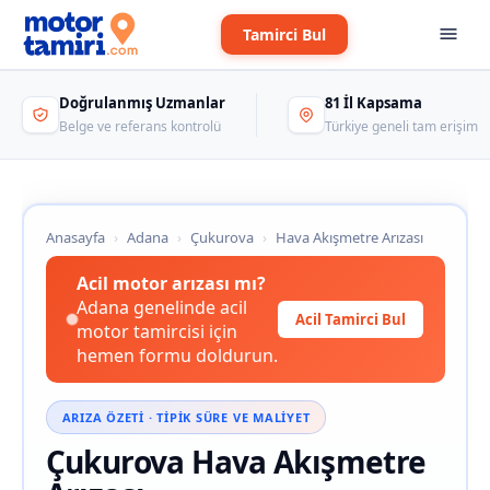
Tamirci Bul
Doğrulanmış Uzmanlar
81 İl Kapsama
Belge ve referans kontrolü
Türkiye geneli tam erişim
Anasayfa
›
Adana
›
Çukurova
›
Hava Akışmetre Arızası
Acil motor arızası mı?
Adana genelinde acil
Acil Tamirci Bul
motor tamircisi için
hemen formu doldurun.
ARIZA ÖZETI · TIPIK SÜRE VE MALIYET
Çukurova Hava Akışmetre