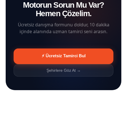
Motorun Sorun Mu Var?
Hemen Çözelim.
Ücretsiz danışma formunu doldur, 10 dakika
içinde alanında uzman tamirci seni arasın.
⚡ Ücretsiz Tamirci Bul
Şehirlere Göz At →