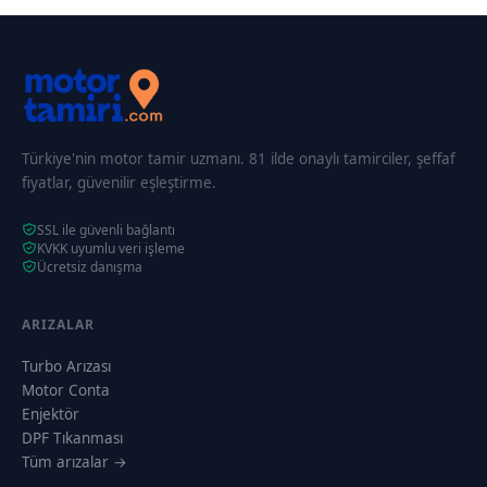
Türkiye'nin motor tamir uzmanı. 81 ilde onaylı tamirciler, şeffaf
fiyatlar, güvenilir eşleştirme.
SSL ile güvenli bağlantı
KVKK uyumlu veri işleme
Ücretsiz danışma
ARIZALAR
Turbo Arızası
Motor Conta
Enjektör
DPF Tıkanması
Tüm arızalar →