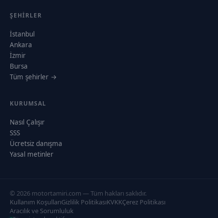
ŞEHIRLER
İstanbul
Ankara
İzmir
Bursa
Tüm şehirler →
KURUMSAL
Nasıl Çalışır
SSS
Ücretsiz danışma
Yasal metinler
© 2026 motortamiri.com — Tüm hakları saklıdır.
Kullanım Koşulları
Gizlilik Politikası
KVKK
Çerez Politikası
Aracılık ve Sorumluluk