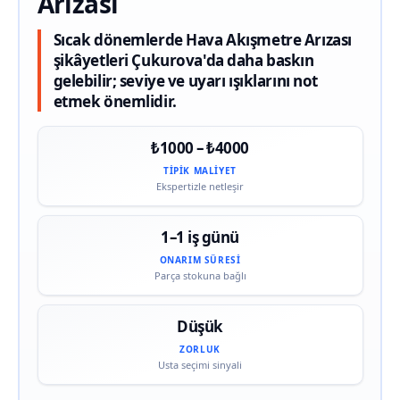
Arızası
Sıcak dönemlerde Hava Akışmetre Arızası
şikâyetleri Çukurova'da daha baskın
gelebilir; seviye ve uyarı ışıklarını not
etmek önemlidir.
₺1000 – ₺4000
TIPIK MALIYET
Ekspertizle netleşir
1–1 iş günü
ONARIM SÜRESI
Parça stokuna bağlı
Düşük
ZORLUK
Usta seçimi sinyali