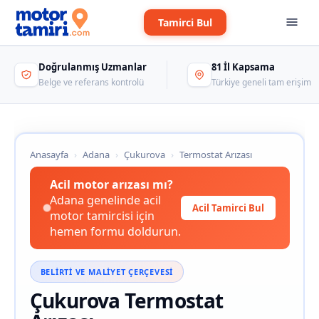
Tamirci Bul
Doğrulanmış Uzmanlar
81 İl Kapsama
Belge ve referans kontrolü
Türkiye geneli tam erişim
Anasayfa
›
Adana
›
Çukurova
›
Termostat Arızası
Acil motor arızası mı?
Adana genelinde acil
Acil Tamirci Bul
motor tamircisi için
hemen formu doldurun.
BELIRTI VE MALIYET ÇERÇEVESI
Çukurova Termostat