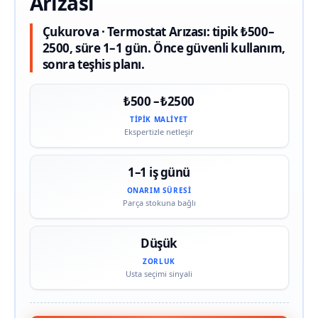
Arızası
Çukurova · Termostat Arızası: tipik ₺500–
2500, süre 1–1 gün. Önce güvenli kullanım,
sonra teşhis planı.
₺500 – ₺2500
TIPIK MALIYET
Ekspertizle netleşir
1–1 iş günü
ONARIM SÜRESI
Parça stokuna bağlı
Düşük
ZORLUK
Usta seçimi sinyali