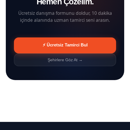
Hemen Çözelim.
Ücretsiz danışma formunu doldur, 10 dakika
içinde alanında uzman tamirci seni arasın.
⚡ Ücretsiz Tamirci Bul
Şehirlere Göz At →