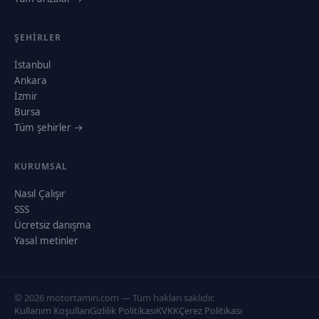
ŞEHIRLER
İstanbul
Ankara
İzmir
Bursa
Tüm şehirler →
KURUMSAL
Nasıl Çalışır
SSS
Ücretsiz danışma
Yasal metinler
© 2026 motortamiri.com — Tüm hakları saklıdır.
Kullanım Koşulları
Gizlilik Politikası
KVKK
Çerez Politikası