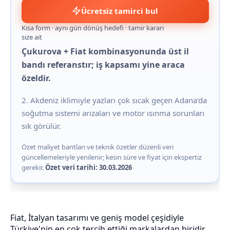
Ücretsiz tamirci bul
Kısa form · aynı gün dönüş hedefi · tamir kararı
size ait
Çukurova + Fiat kombinasyonunda üst il
bandı referanstır; iş kapsamı yine araca
özeldir.
2. Akdeniz iklimiyle yazları çok sıcak geçen Adana'da
soğutma sistemi arızaları ve motor ısınma sorunları
sık görülür.
Özet maliyet bantları ve teknik özetler düzenli veri
güncellemeleriyle yenilenir; kesin süre ve fiyat için ekspertiz
gerekir.
Özet veri tarihi: 30.03.2026
Fiat, İtalyan tasarımı ve geniş model çeşidiyle
Türkiye'nin en çok tercih ettiği markalardan biridir.