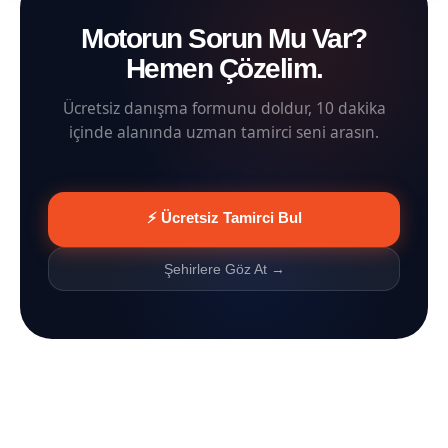
Motorun Sorun Mu Var?
Hemen Çözelim.
Ücretsiz danışma formunu doldur, 10 dakika
içinde alanında uzman tamirci seni arasın.
⚡ Ücretsiz Tamirci Bul
Şehirlere Göz At →