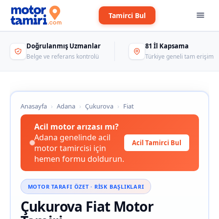
Tamirci Bul
Doğrulanmış Uzmanlar
81 İl Kapsama
Belge ve referans kontrolü
Türkiye geneli tam erişim
Anasayfa
›
Adana
›
Çukurova
›
Fiat
Acil motor arızası mı?
Adana genelinde acil
Acil Tamirci Bul
motor tamircisi için
hemen formu doldurun.
MOTOR TARAFI ÖZET · RISK BAŞLIKLARI
Çukurova Fiat Motor