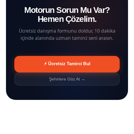
Motorun Sorun Mu Var?
Hemen Çözelim.
Ücretsiz danışma formunu doldur, 10 dakika
içinde alanında uzman tamirci seni arasın.
⚡ Ücretsiz Tamirci Bul
Şehirlere Göz At →