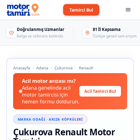
Tamirci Bul
Doğrulanmış Uzmanlar
81 İl Kapsama
Belge ve referans kontrolü
Türkiye geneli tam erişim
Anasayfa
›
Adana
›
Çukurova
›
Renault
Acil motor arızası mı?
Adana genelinde acil
Acil Tamirci Bul
motor tamircisi için
hemen formu doldurun.
MARKA ODAĞI · ARIZA KÖPRÜLERI
Çukurova Renault Motor