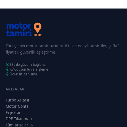
Türkiye'nin motor tamir uzmanı. 81 ilde onaylı tamirciler, şeffaf
fiyatlar, güvenilir eşleştirme.
SSL ile güvenli bağlantı
KVKK uyumlu veri işleme
Ücretsiz danışma
ARIZALAR
Turbo Arızası
Motor Conta
Enjektör
DPF Tıkanması
Tüm arızalar →