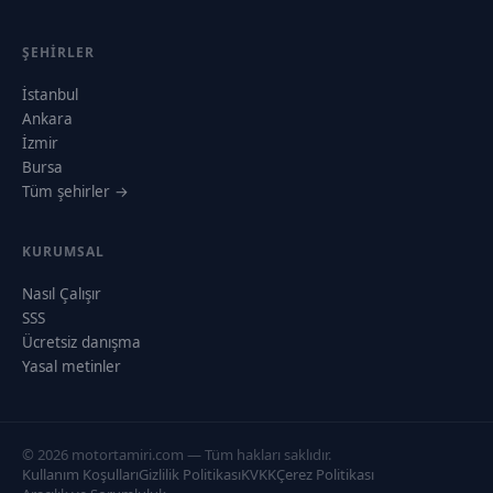
ŞEHIRLER
İstanbul
Ankara
İzmir
Bursa
Tüm şehirler →
KURUMSAL
Nasıl Çalışır
SSS
Ücretsiz danışma
Yasal metinler
© 2026 motortamiri.com — Tüm hakları saklıdır.
Kullanım Koşulları
Gizlilik Politikası
KVKK
Çerez Politikası