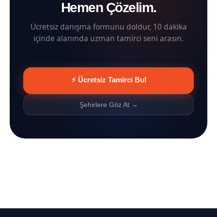
Hemen Çözelim.
Ücretsiz danışma formunu doldur, 10 dakika
içinde alanında uzman tamirci seni arasın.
⚡ Ücretsiz Tamirci Bul
Şehirlere Göz At →