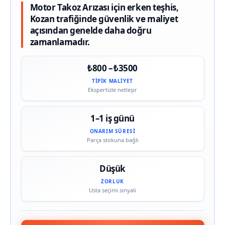
Motor Takoz Arızası için erken teşhis,
Kozan trafiğinde güvenlik ve maliyet
açısından genelde daha doğru
zamanlamadır.
₺800 – ₺3500
TIPIK MALIYET
Ekspertizle netleşir
1–1 iş günü
ONARIM SÜRESI
Parça stokuna bağlı
Düşük
ZORLUK
Usta seçimi sinyali