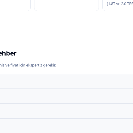
(1.8T ve 2.0 TF
ehber
s ve fiyat için ekspertiz gerekir.