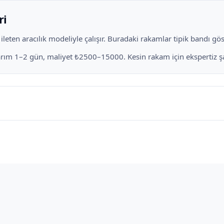
ri
eten aracılık modeliyle çalışır. Buradaki rakamlar tipik bandı göste
narım 1–2 gün, maliyet ₺2500–15000. Kesin rakam için ekspertiz şar