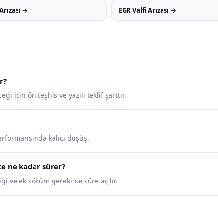
Arızası →
EGR Valfi Arızası →
r?
ği için ön teşhis ve yazılı teklif şarttır.
performansında kalıcı düşüş.
te ne kadar sürer?
ği ve ek söküm gerekirse süre açılır.