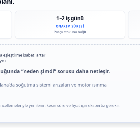
lanı.
1–2 iş günü
ONARIM SÜRESI
Parça stokuna bağlı
a eşleştirme isabeti artar ·
 yok
duğunda “neden şimdi” sorusu daha netleşir.
Adana'da soğutma sistemi arızaları ve motor ısınma
cellemeleriyle yenilenir; kesin süre ve fiyat için ekspertiz gerekir.