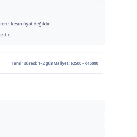
rir, kesin fiyat değildir.
ttır.
Tamir süresi: 1–2 gün
Maliyet: ₺2500 – ₺15000