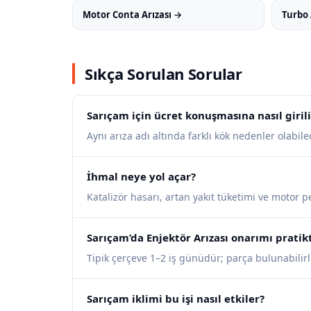
Motor Conta Arızası →
Turbo 
Sıkça Sorulan Sorular
Sarıçam için ücret konuşmasına nasıl girili
Aynı arıza adı altında farklı kök nedenler olabilece
İhmal neye yol açar?
Katalizör hasarı, artan yakıt tüketimi ve motor 
Sarıçam’da Enjektör Arızası onarımı pratik
Tipik çerçeve 1–2 iş günüdür; parça bulunabilirli
Sarıçam iklimi bu işi nasıl etkiler?