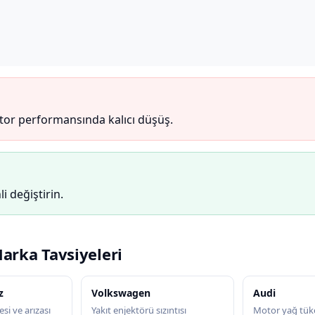
otor performansında kalıcı düşüş.
li değiştirin.
Marka Tavsiyeleri
z
Volkswagen
Audi
si ve arızası
Yakıt enjektörü sızıntısı
Motor yağ tük