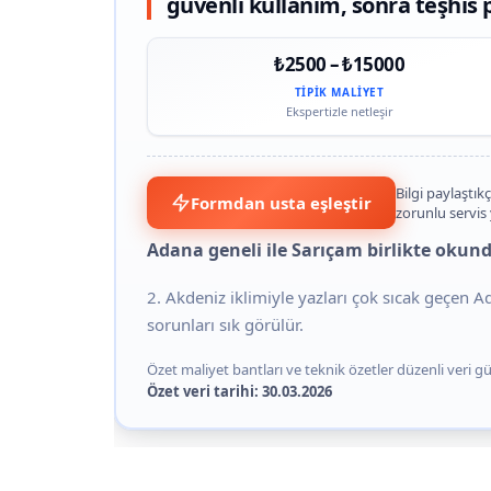
güvenli kullanım, sonra teşhis p
₺2500 – ₺15000
TIPIK MALIYET
Ekspertizle netleşir
Bilgi paylaştıkç
Formdan usta eşleştir
zorunlu servis
Adana geneli ile Sarıçam birlikte okun
2. Akdeniz iklimiyle yazları çok sıcak geçen 
sorunları sık görülür.
Özet maliyet bantları ve teknik özetler düzenli veri gün
Özet veri tarihi: 30.03.2026