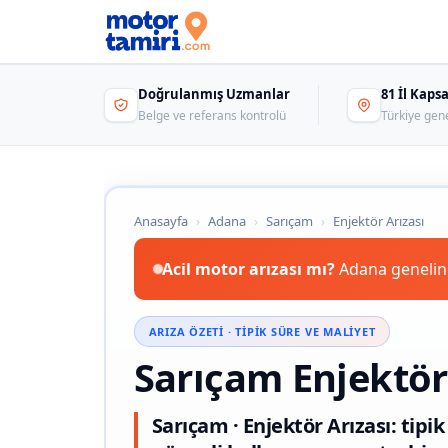
Doğrulanmış Uzmanlar
81 İl Kap
Belge ve referans kontrolü
Türkiye gen
Anasayfa
›
Adana
›
Sarıçam
›
Enjektör Arızası
Acil motor arızası mı?
Adana genelind
ARIZA ÖZETI · TIPIK SÜRE VE MALIYET
Sarıçam Enjektör
Sarıçam · Enjektör Arızası: tipi