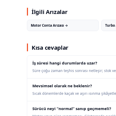
İlgili Arızalar
Motor Conta Arızası →
Turbo 
Kısa cevaplar
İş süresi hangi durumlarda uzar?
Süre çoğu zaman teşhis sonrası netleşir; stok v
Mevsimsel olarak ne beklenir?
Sıcak dönemlerde kaçak ve aşırı ısınma şikâyetle
Sürücü neyi “normal” sanıp geçmemeli?