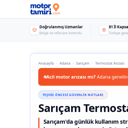
Doğrulanmış Uzmanlar
81 İl Kap
Belge ve referans kontrolü
Türkiye gen
Anasayfa
›
Adana
›
Sarıçam
›
Termostat Arızası
Acil motor arızası mı?
Adana genelind
TEŞHIS ÖNCESI GÜVENLIK NOTLARI
Sarıçam Termosta
Sarıçam'da günlük kullanım stre