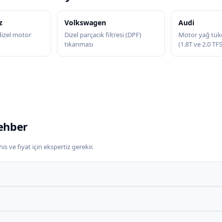
z
Volkswagen
Audi
zel motor
Dizel parçacık filtresi (DPF)
Motor yağ tük
tıkanması
(1.8T ve 2.0 TF
ehber
s ve fiyat için ekspertiz gerekir.