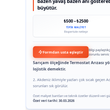
bazen yavaş bazen ani gösterebil
büyütür.
₺500 – ₺2500
TIPIK MALIYET
Ekspertizle netleşir
Bilgi paylaştıkç
Formdan usta eşleştir
zorunlu servis
Sarıçam ölçeğinde Termostat Arızası yön
lojistik demektir.
2. Akdeniz iklimiyle yazları çok sıcak geçen 
sorunları sık görülür.
Özet maliyet bantları ve teknik özetler düzenli veri gün
Özet veri tarihi: 30.03.2026