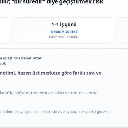
ir; “bir süredir” diye geçiştirmek risk
1–1 iş günü
ONARIM SÜRESI
Parça stokuna bağlı
a eşleştirme isabeti artar ·
 yok
etimi, bazen üst merkeze göre farklı sıra ve
Adana'da soğutma sistemi arızaları ve motor ısınma
cellemeleriyle yenilenir; kesin süre ve fiyat için ekspertiz gerekir.