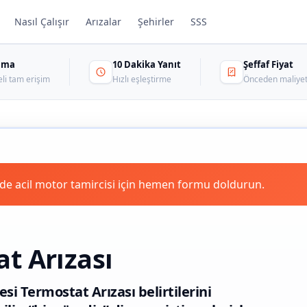
Nasıl Çalışır
Arızalar
Şehirler
SSS
sama
10 Dakika Yanıt
Şeffaf Fiyat
eli tam erişim
Hızlı eşleştirme
Önceden maliyet
e acil motor tamircisi için hemen formu doldurun.
t Arızası
si Termostat Arızası belirtilerini