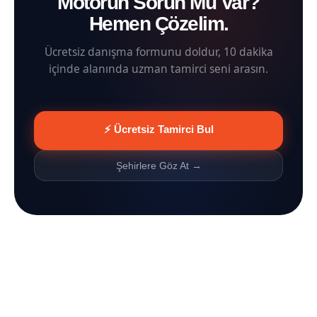
Motorun Sorun Mu Var?
Hemen Çözelim.
Ücretsiz danışma formunu doldur, 10 dakika
içinde alanında uzman tamirci seni arasın.
⚡ Ücretsiz Tamirci Bul
Şehirlere Göz At →