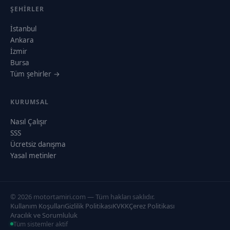
ŞEHIRLER
İstanbul
Ankara
İzmir
Bursa
Tüm şehirler →
KURUMSAL
Nasıl Çalışır
SSS
Ücretsiz danışma
Yasal metinler
© 2026 motortamiri.com — Tüm hakları saklıdır.
Kullanım Koşulları
Gizlilik Politikası
KVKK
Çerez Politikası
Aracılık ve Sorumluluk
Tüm sistemler aktif