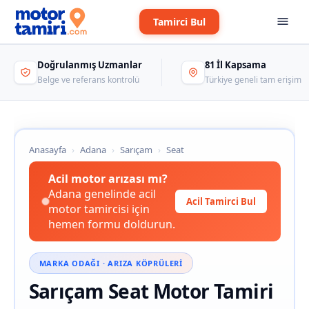
Tamirci Bul
Doğrulanmış Uzmanlar
81 İl Kapsama
Belge ve referans kontrolü
Türkiye geneli tam erişim
Anasayfa
›
Adana
›
Sarıçam
›
Seat
Acil motor arızası mı?
Adana genelinde acil
Acil Tamirci Bul
motor tamircisi için
hemen formu doldurun.
MARKA ODAĞI · ARIZA KÖPRÜLERI
Sarıçam Seat Motor Tamiri