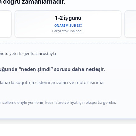
a doğru zamanlamadır.
1–2 iş günü
ONARIM SÜRESI
Parça stokuna bağlı
notu yeterli · geri kalanı ustayla
uğunda “neden şimdi” sorusu daha netleşir.
Adana'da soğutma sistemi arızaları ve motor ısınma
cellemeleriyle yenilenir; kesin süre ve fiyat için ekspertiz gerekir.