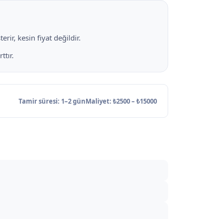
rir, kesin fiyat değildir.
ttır.
Tamir süresi: 1–2 gün
Maliyet: ₺2500 – ₺15000