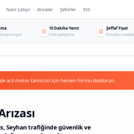
Nasıl Çalışır
Arızalar
Şehirler
SSS
sama
10 Dakika Yanıt
Şeffaf Fiyat
eli tam erişim
Hızlı eşleştirme
Önceden maliyet
e acil motor tamircisi için hemen formu doldurun.
Arızası
is, Seyhan trafiğinde güvenlik ve