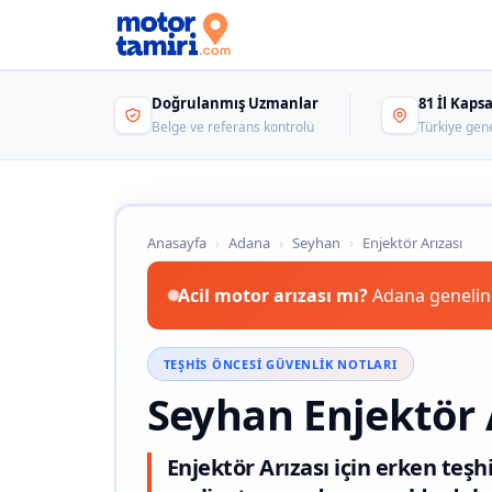
Doğrulanmış Uzmanlar
81 İl Kap
Belge ve referans kontrolü
Türkiye gen
Anasayfa
›
Adana
›
Seyhan
›
Enjektör Arızası
Acil motor arızası mı?
Adana genelind
TEŞHIS ÖNCESI GÜVENLIK NOTLARI
Seyhan Enjektör 
Enjektör Arızası için erken teşh