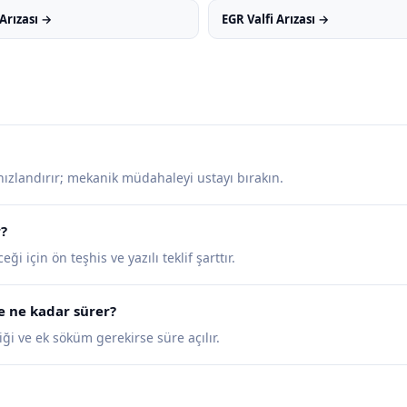
Arızası →
EGR Valfi Arızası →
 hızlandırır; mekanik müdahaleyi ustayı bırakın.
r?
ği için ön teşhis ve yazılı teklif şarttır.
e ne kadar sürer?
ği ve ek söküm gerekirse süre açılır.