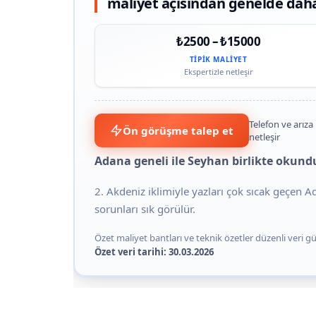
maliyet açısından genelde dah
₺2500 – ₺15000
TIPIK MALIYET
Ekspertizle netleşir
Telefon ve arıza 
Ön görüşme talep et
netleşir
Adana geneli ile Seyhan birlikte okund
2. Akdeniz iklimiyle yazları çok sıcak geçen 
sorunları sık görülür.
Özet maliyet bantları ve teknik özetler düzenli veri gün
Özet veri tarihi: 30.03.2026