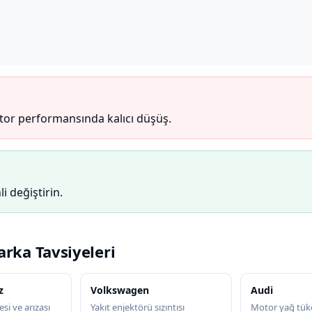
otor performansında kalıcı düşüş.
li değiştirin.
arka Tavsiyeleri
z
Volkswagen
Audi
si ve arızası
Yakıt enjektörü sızıntısı
Motor yağ tük