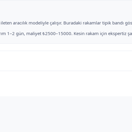
eten aracılık modeliyle çalışır. Buradaki rakamlar tipik bandı göste
arım 1–2 gün, maliyet ₺2500–15000. Kesin rakam için ekspertiz şar