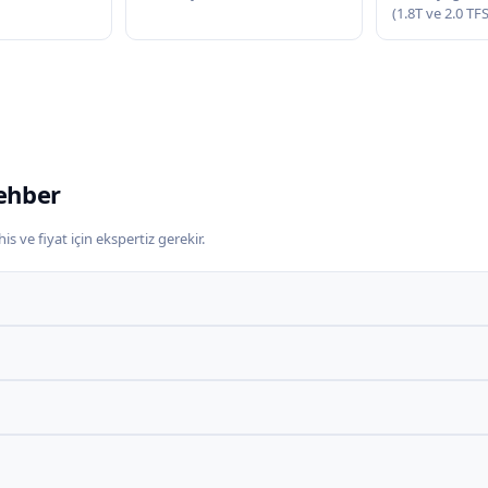
(1.8T ve 2.0 TF
ehber
s ve fiyat için ekspertiz gerekir.