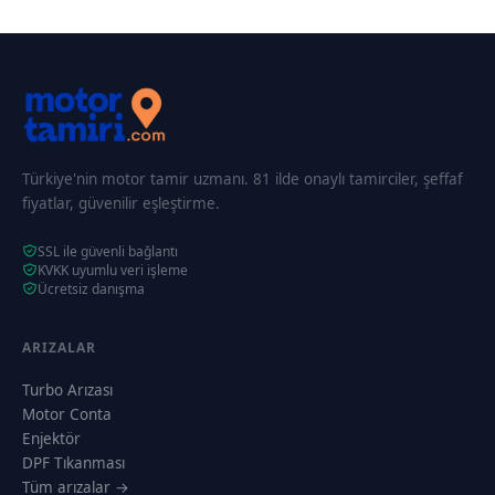
Türkiye'nin motor tamir uzmanı. 81 ilde onaylı tamirciler, şeffaf
fiyatlar, güvenilir eşleştirme.
SSL ile güvenli bağlantı
KVKK uyumlu veri işleme
Ücretsiz danışma
ARIZALAR
Turbo Arızası
Motor Conta
Enjektör
DPF Tıkanması
Tüm arızalar →