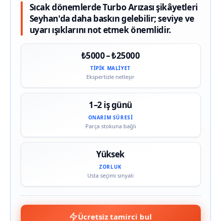
Sıcak dönemlerde Turbo Arızası şikâyetleri
Seyhan'da daha baskın gelebilir; seviye ve
uyarı ışıklarını not etmek önemlidir.
₺5000 – ₺25000
TIPIK MALIYET
Ekspertizle netleşir
1–2 iş günü
ONARIM SÜRESI
Parça stokuna bağlı
Yüksek
ZORLUK
Usta seçimi sinyali
Ücretsiz tamirci bul