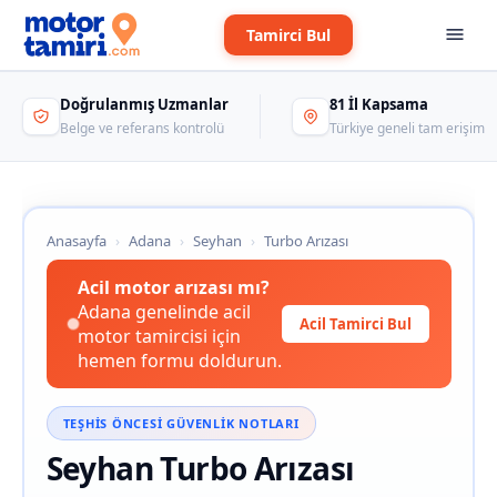
Tamirci Bul
Doğrulanmış Uzmanlar
81 İl Kapsama
Belge ve referans kontrolü
Türkiye geneli tam erişim
Anasayfa
›
Adana
›
Seyhan
›
Turbo Arızası
Acil motor arızası mı?
Adana genelinde acil
Acil Tamirci Bul
motor tamircisi için
hemen formu doldurun.
TEŞHIS ÖNCESI GÜVENLIK NOTLARI
Seyhan Turbo Arızası