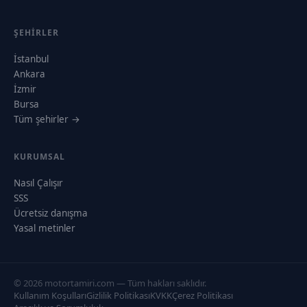
ŞEHIRLER
İstanbul
Ankara
İzmir
Bursa
Tüm şehirler →
KURUMSAL
Nasıl Çalışır
SSS
Ücretsiz danışma
Yasal metinler
© 2026 motortamiri.com — Tüm hakları saklıdır.
Kullanım Koşulları
Gizlilik Politikası
KVKK
Çerez Politikası