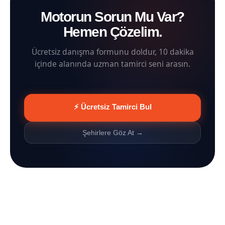
Motorun Sorun Mu Var?
Hemen Çözelim.
Ücretsiz danışma formunu doldur, 10 dakika
içinde alanında uzman tamirci seni arasın.
⚡ Ücretsiz Tamirci Bul
Şehirlere Göz At →