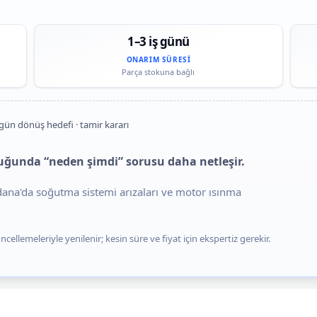
1–3 iş günü
ONARIM SÜRESI
Parça stokuna bağlı
 gün dönüş hedefi · tamir kararı
duğunda “neden şimdi” sorusu daha netleşir.
Adana'da soğutma sistemi arızaları ve motor ısınma
cellemeleriyle yenilenir; kesin süre ve fiyat için ekspertiz gerekir.