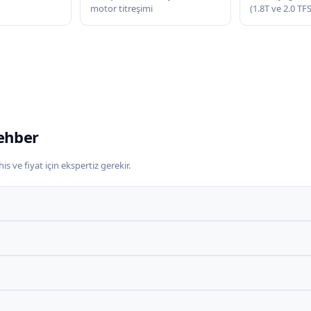
motor titreşimi
(1.8T ve 2.0 TF
ehber
s ve fiyat için ekspertiz gerekir.