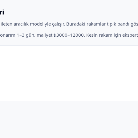
ri
eten aracılık modeliyle çalışır. Buradaki rakamlar tipik bandı göste
k onarım 1–3 gün, maliyet ₺3000–12000. Kesin rakam için ekspertiz