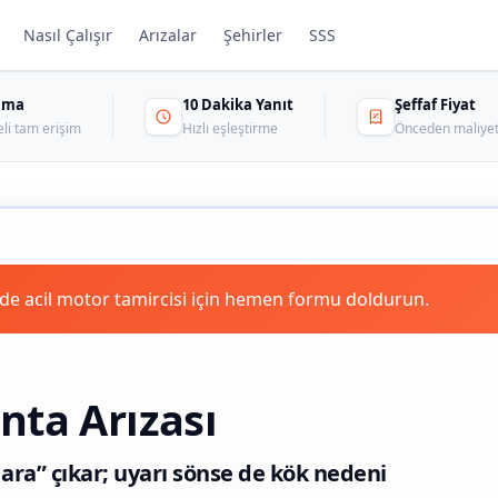
Nasıl Çalışır
Arızalar
Şehirler
SSS
sama
10 Dakika Yanıt
Şeffaf Fiyat
eli tam erişim
Hızlı eşleştirme
Önceden maliyet
e acil motor tamircisi için hemen formu doldurun.
nta Arızası
ara” çıkar; uyarı sönse de kök nedeni