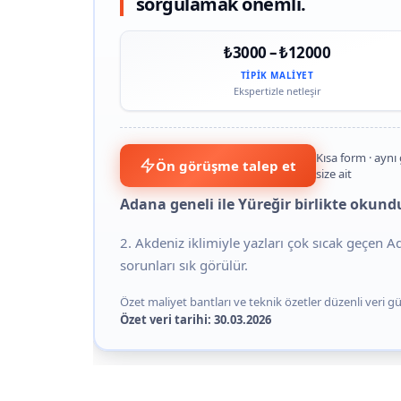
sorgulamak önemli.
₺3000 – ₺12000
TIPIK MALIYET
Ekspertizle netleşir
Kısa form · aynı
Ön görüşme talep et
size ait
Adana geneli ile Yüreğir birlikte okun
2. Akdeniz iklimiyle yazları çok sıcak geçen 
sorunları sık görülür.
Özet maliyet bantları ve teknik özetler düzenli veri gün
Özet veri tarihi: 30.03.2026