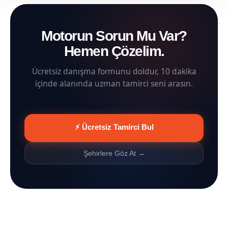
Motorun Sorun Mu Var?
Hemen Çözelim.
Ücretsiz danışma formunu doldur, 10 dakika
içinde alanında uzman tamirci seni arasın.
⚡ Ücretsiz Tamirci Bul
Şehirlere Göz At →