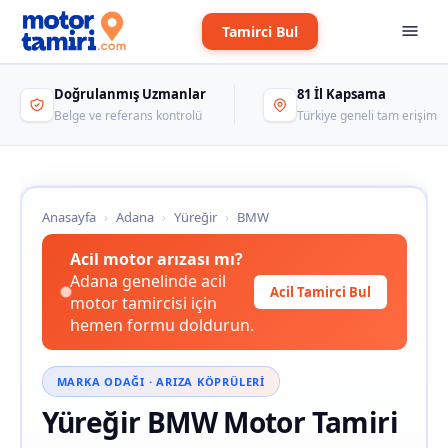
Tamirci Bul
Doğrulanmış Uzmanlar
81 İl Kapsama
Belge ve referans kontrolü
Türkiye geneli tam erişim
Anasayfa
›
Adana
›
Yüreğir
›
BMW
Acil motor arızası mı?
Adana genelinde acil
Acil Tamirci Bul
motor tamircisi için
hemen formu doldurun.
MARKA ODAĞI · ARIZA KÖPRÜLERI
Yüreğir BMW Motor Tamiri