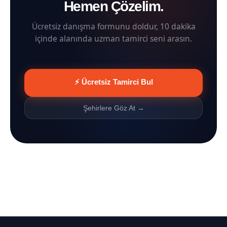
Hemen Çözelim.
Ücretsiz danışma formunu doldur, 10 dakika
içinde alanında uzman tamirci seni arasın.
⚡ Ücretsiz Tamirci Bul
Şehirlere Göz At →