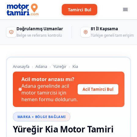
Tamirci Bul
Doğrulanmış Uzmanlar
81 İl Kapsama
Belge ve referans kontrolü
Türkiye geneli tam erişim
Anasayfa
›
Adana
›
Yüreğir
›
Kia
Acil motor arızası mı?
Adana genelinde acil
Acil Tamirci Bul
motor tamircisi için
hemen formu doldurun.
MARKA + BÖLGE BAĞLAMI
Yüreğir Kia Motor Tamiri