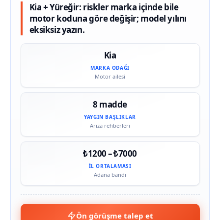
Kia + Yüreğir: riskler marka içinde bile
motor koduna göre değişir; model yılını
eksiksiz yazın.
Kia
MARKA ODAĞI
Motor ailesi
8 madde
YAYGIN BAŞLIKLAR
Arıza rehberleri
₺1200 – ₺7000
İL ORTALAMASI
Adana bandı
Ön görüşme talep et