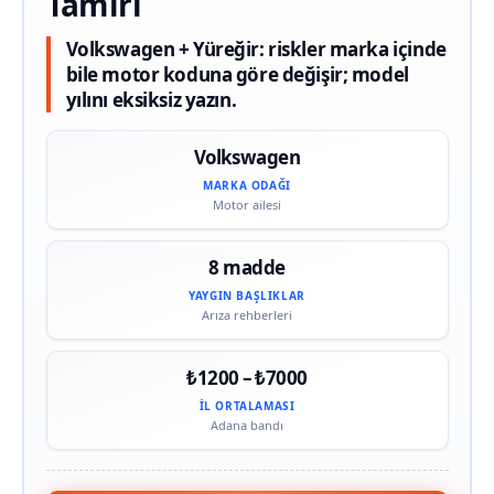
Tamiri
Volkswagen + Yüreğir: riskler marka içinde
bile motor koduna göre değişir; model
yılını eksiksiz yazın.
Volkswagen
MARKA ODAĞI
Motor ailesi
8 madde
YAYGIN BAŞLIKLAR
Arıza rehberleri
₺1200 – ₺7000
İL ORTALAMASI
Adana bandı