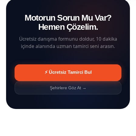
Motorun Sorun Mu Var?
Hemen Çözelim.
Ücretsiz danışma formunu doldur, 10 dakika
içinde alanında uzman tamirci seni arasın.
⚡ Ücretsiz Tamirci Bul
Şehirlere Göz At →