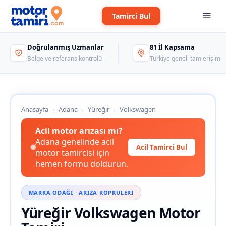
Tamirci Bul
Doğrulanmış Uzmanlar
81 İl Kapsama
Belge ve referans kontrolü
Türkiye geneli tam erişim
Anasayfa
›
Adana
›
Yüreğir
›
Volkswagen
Acil motor arızası mı?
Adana genelinde acil
Acil Tamirci Bul
motor tamircisi için
hemen formu doldurun.
MARKA ODAĞI · ARIZA KÖPRÜLERI
Yüreğir Volkswagen Motor