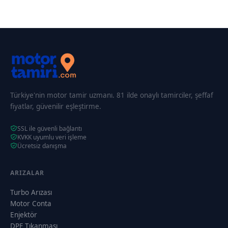
Türkiye'nin motor tamir uzmanı. 81 ilde onaylı tamirciler, şeffaf
fiyatlar, güvenilir eşleştirme.
SSL ile güvenli bağlantı
KVKK uyumlu veri işleme
Ücretsiz danışma
ARIZALAR
Turbo Arızası
Motor Conta
Enjektör
DPF Tıkanması