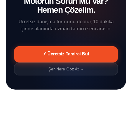
Motorun Sorun Mu Var?
Hemen Çözelim.
Ücretsiz danışma formunu doldur, 10 dakika
içinde alanında uzman tamirci seni arasın.
⚡ Ücretsiz Tamirci Bul
Şehirlere Göz At →