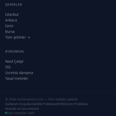
ŞEHIRLER
İstanbul
Ankara
İzmir
Bursa
Tüm şehirler →
KURUMSAL
Nasıl Çalışır
SSS
Ücretsiz danışma
Yasal metinler
© 2026 motortamiri.com — Tüm hakları saklıdır.
Kullanım Koşulları
Gizlilik Politikası
KVKK
Çerez Politikası
Aracılık ve Sorumluluk
Tüm sistemler aktif