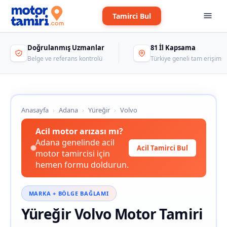
Tamirci Bul
Doğrulanmış Uzmanlar
81 İl Kapsama
Belge ve referans kontrolü
Türkiye geneli tam erişim
Anasayfa
›
Adana
›
Yüreğir
›
Volvo
Acil motor arızası mı?
Adana genelinde acil
Acil Tamirci Bul
motor tamircisi için
hemen formu doldurun.
MARKA + BÖLGE BAĞLAMI
Yüreğir Volvo Motor Tamiri