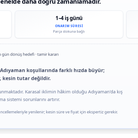
 genelde daha doğru zamanlamadır.
1–4 iş günü
ONARIM SÜRESI
Parça stokuna bağlı
ı gün dönüş hedefi · tamir kararı
 Adıyaman koşullarında farklı hızda büyür;
 kesin tutar değildir.
lunmaktadır. Karasal iklimin hâkim olduğu Adıyaman'da kış
 sistemi sorunlarını artırır.
cellemeleriyle yenilenir; kesin süre ve fiyat için ekspertiz gerekir.