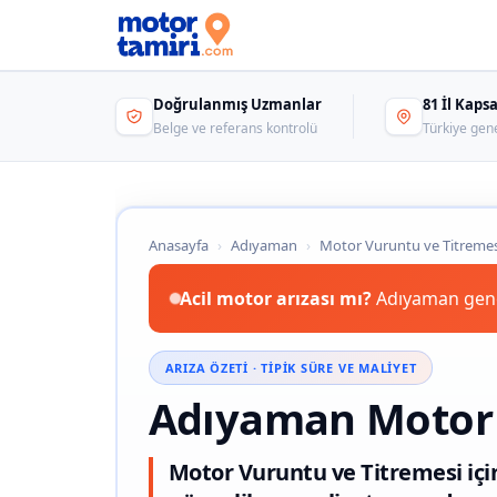
Doğrulanmış Uzmanlar
81 İl Kap
Belge ve referans kontrolü
Türkiye gen
Anasayfa
›
Adıyaman
›
Motor Vuruntu ve Titremes
Acil motor arızası mı?
Adıyaman genel
ARIZA ÖZETI · TIPIK SÜRE VE MALIYET
Adıyaman Motor 
Motor Vuruntu ve Titremesi içi