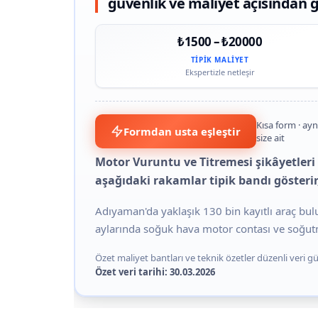
güvenlik ve maliyet açısından
₺1500 – ₺20000
TIPIK MALIYET
Ekspertizle netleşir
Kısa form · ayn
Formdan usta eşleştir
size ait
Motor Vuruntu ve Titremesi şikâyetleri
aşağıdaki rakamlar tipik bandı gösterir,
Adıyaman'da yaklaşık 130 bin kayıtlı araç bu
aylarında soğuk hava motor contası ve soğutma
Özet maliyet bantları ve teknik özetler düzenli veri gün
Özet veri tarihi: 30.03.2026