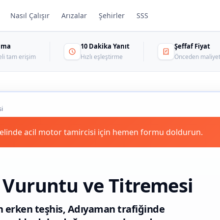
Nasıl Çalışır
Arızalar
Şehirler
SSS
sama
10 Dakika Yanıt
Şeffaf Fiyat
eli tam erişim
Hızlı eşleştirme
Önceden maliyet
i
inde acil motor tamircisi için hemen formu doldurun.
Vuruntu ve Titremesi
n erken teşhis, Adıyaman trafiğinde