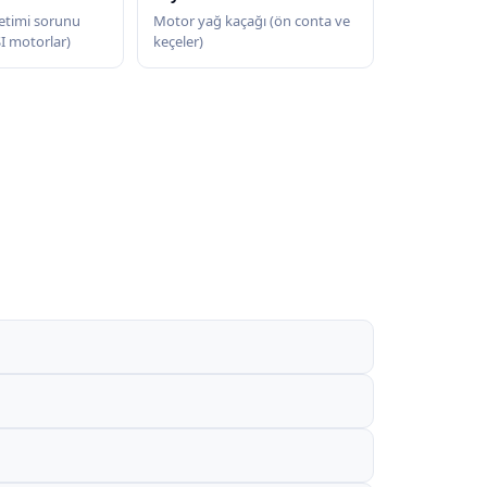
etimi sorunu
Motor yağ kaçağı (ön conta ve
SI motorlar)
keçeler)