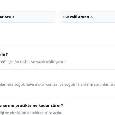
Arızası →
EGR Valfi Arızası →
lir?
ği için ön teşhis ve yazılı teklif şarttır.
arında soğuk hava motor contası ve soğutma sistemi sorunlarını artı
narımı pratikte ne kadar sürer?
ği ve ek söküm gerekirse süre açılır.