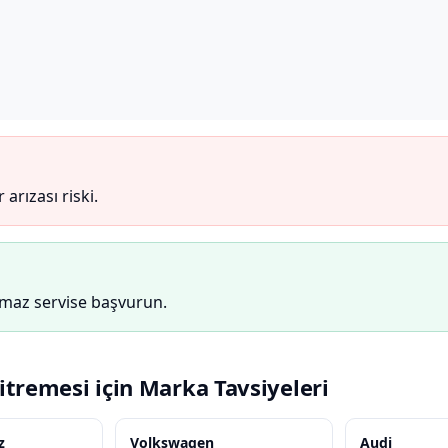
arızası riski.
uymaz servise başvurun.
tremesi için Marka Tavsiyeleri
z
Volkswagen
Audi