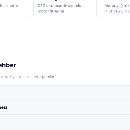
zel motor
DSG şanzıman ile uyumlu
Motor yağ tük
motor titreşimi
(1.8T ve 2.0 TF
ehber
s ve fiyat için ekspertiz gerekir.
esi
i