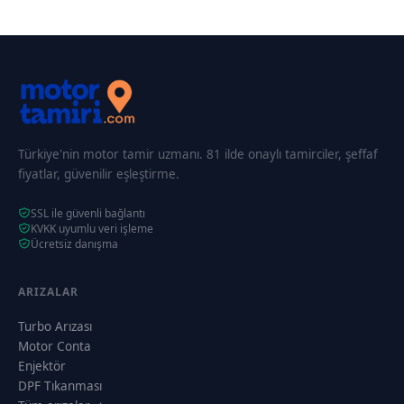
Türkiye'nin motor tamir uzmanı. 81 ilde onaylı tamirciler, şeffaf
fiyatlar, güvenilir eşleştirme.
SSL ile güvenli bağlantı
KVKK uyumlu veri işleme
Ücretsiz danışma
ARIZALAR
Turbo Arızası
Motor Conta
Enjektör
DPF Tıkanması