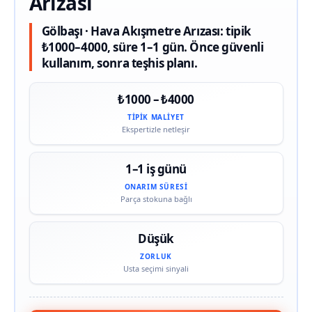
Arızası
Gölbaşı · Hava Akışmetre Arızası: tipik
₺1000–4000, süre 1–1 gün. Önce güvenli
kullanım, sonra teşhis planı.
₺1000 – ₺4000
TIPIK MALIYET
Ekspertizle netleşir
1–1 iş günü
ONARIM SÜRESI
Parça stokuna bağlı
Düşük
ZORLUK
Usta seçimi sinyali