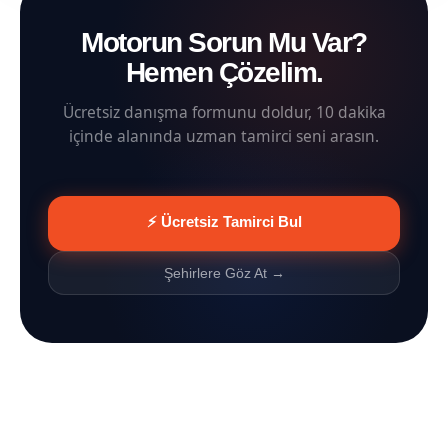
Motorun Sorun Mu Var?
Hemen Çözelim.
Ücretsiz danışma formunu doldur, 10 dakika
içinde alanında uzman tamirci seni arasın.
⚡ Ücretsiz Tamirci Bul
Şehirlere Göz At →