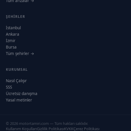
Tüm arızalar →
ŞEHIRLER
İstanbul
Ankara
İzmir
Bursa
Tüm şehirler →
KURUMSAL
Nasıl Çalışır
SSS
Ücretsiz danışma
Yasal metinler
© 2026 motortamiri.com — Tüm hakları saklıdır.
Kullanım Koşulları
Gizlilik Politikası
KVKK
Çerez Politikası