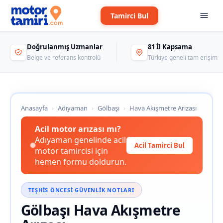
Tamirci Bul
Doğrulanmış Uzmanlar
81 İl Kapsama
Belge ve referans kontrolü
Türkiye geneli tam erişim
Anasayfa
›
Adıyaman
›
Gölbaşı
›
Hava Akışmetre Arızası
Acil motor arızası mı?
Adıyaman genelinde acil
Acil Tamirci Bul
motor tamircisi için
hemen formu doldurun.
TEŞHIS ÖNCESI GÜVENLIK NOTLARI
Gölbaşı Hava Akışmetre