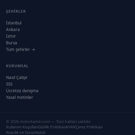
ŞEHIRLER
İstanbul
Ankara
İzmir
Bursa
Tüm şehirler →
KURUMSAL
Nasıl Çalışır
SSS
Ücretsiz danışma
Yasal metinler
© 2026 motortamiri.com — Tüm hakları saklıdır.
Kullanım Koşulları
Gizlilik Politikası
KVKK
Çerez Politikası
Aracılık ve Sorumluluk