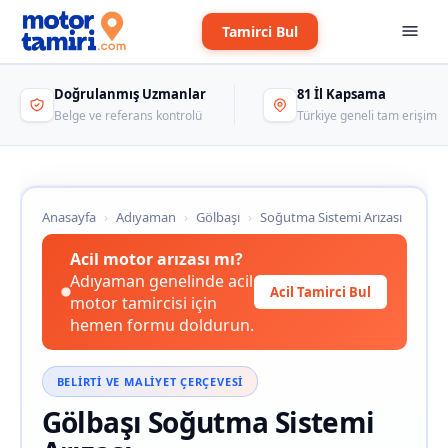
Tamirci Bul
Doğrulanmış Uzmanlar
81 İl Kapsama
Belge ve referans kontrolü
Türkiye geneli tam erişim
Anasayfa
›
Adıyaman
›
Gölbaşı
›
Soğutma Sistemi Arızası
Acil motor arızası mı?
Adıyaman genelinde acil
Acil Tamirci Bul
motor tamircisi için
hemen formu doldurun.
BELIRTI VE MALIYET ÇERÇEVESI
Gölbaşı Soğutma Sistemi