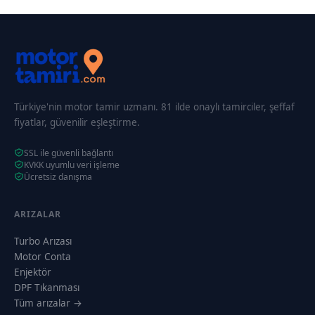
Türkiye'nin motor tamir uzmanı. 81 ilde onaylı tamirciler, şeffaf
fiyatlar, güvenilir eşleştirme.
SSL ile güvenli bağlantı
KVKK uyumlu veri işleme
Ücretsiz danışma
ARIZALAR
Turbo Arızası
Motor Conta
Enjektör
DPF Tıkanması
Tüm arızalar →