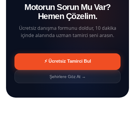
Motorun Sorun Mu Var?
Hemen Çözelim.
Ücretsiz danışma formunu doldur, 10 dakika
içinde alanında uzman tamirci seni arasın.
⚡ Ücretsiz Tamirci Bul
Şehirlere Göz At →