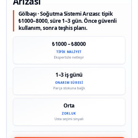
Arızası
Gölbaşı · Soğutma Sistemi Arızası: tipik
₺1000–8000, süre 1–3 gün. Önce güvenli
kullanım, sonra teşhis planı.
₺1000 – ₺8000
TIPIK MALIYET
Ekspertizle netleşir
1–3 iş günü
ONARIM SÜRESI
Parça stokuna bağlı
Orta
ZORLUK
Usta seçimi sinyali