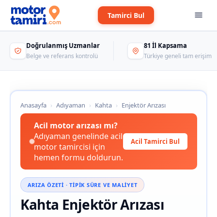
Tamirci Bul
Doğrulanmış Uzmanlar
81 İl Kapsama
Belge ve referans kontrolü
Türkiye geneli tam erişim
Anasayfa
›
Adıyaman
›
Kahta
›
Enjektör Arızası
Acil motor arızası mı?
Adıyaman genelinde acil
Acil Tamirci Bul
motor tamircisi için
hemen formu doldurun.
ARIZA ÖZETI · TIPIK SÜRE VE MALIYET
Kahta Enjektör Arızası