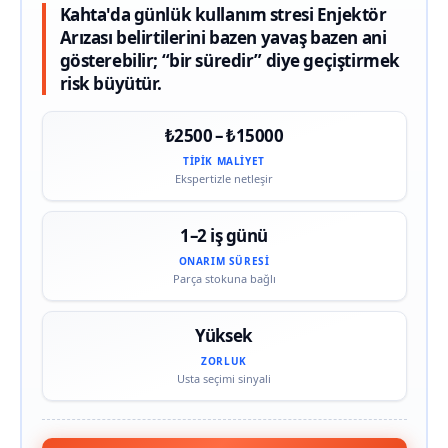
Kahta'da günlük kullanım stresi Enjektör
Arızası belirtilerini bazen yavaş bazen ani
gösterebilir; “bir süredir” diye geçiştirmek
risk büyütür.
₺2500 – ₺15000
TIPIK MALIYET
Ekspertizle netleşir
1–2 iş günü
ONARIM SÜRESI
Parça stokuna bağlı
Yüksek
ZORLUK
Usta seçimi sinyali