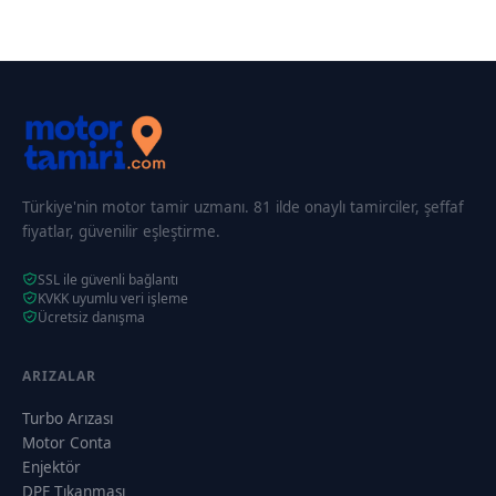
Türkiye'nin motor tamir uzmanı. 81 ilde onaylı tamirciler, şeffaf
fiyatlar, güvenilir eşleştirme.
SSL ile güvenli bağlantı
KVKK uyumlu veri işleme
Ücretsiz danışma
ARIZALAR
Turbo Arızası
Motor Conta
Enjektör
DPF Tıkanması