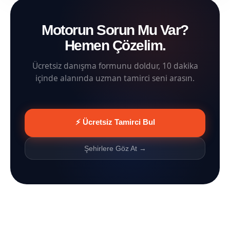
Motorun Sorun Mu Var?
Hemen Çözelim.
Ücretsiz danışma formunu doldur, 10 dakika
içinde alanında uzman tamirci seni arasın.
⚡ Ücretsiz Tamirci Bul
Şehirlere Göz At →