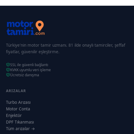
Türkiye'nin motor tamir uzmanı. 81 ilde onaylı tamirciler, şeffaf
fiyatlar, güvenilir eşleştirme.
SSL ile güvenli bağlantı
KVKK uyumlu veri işleme
Ücretsiz danışma
ARIZALAR
Turbo Arızası
Motor Conta
Enjektör
DPF Tıkanması
Tüm arızalar →