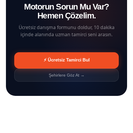
Motorun Sorun Mu Var?
Hemen Çözelim.
Ücretsiz danışma formunu doldur, 10 dakika
içinde alanında uzman tamirci seni arasın.
⚡ Ücretsiz Tamirci Bul
Şehirlere Göz At →