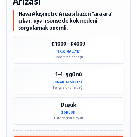
Arızası
Hava Akışmetre Arızası bazen “ara ara”
çıkar; uyarı sönse de kök nedeni
sorgulamak önemli.
₺1000 – ₺4000
TIPIK MALIYET
Ekspertizle netleşir
1–1 iş günü
ONARIM SÜRESI
Parça stokuna bağlı
Düşük
ZORLUK
Usta seçimi sinyali