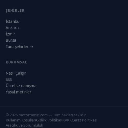
ŞEHIRLER
İstanbul
Ankara
İzmir
Bursa
Tüm şehirler →
KURUMSAL
Nasıl Çalışır
SSS
Ücretsiz danışma
Yasal metinler
© 2026 motortamiri.com — Tüm hakları saklıdır.
Kullanım Koşulları
Gizlilik Politikası
KVKK
Çerez Politikası
Aracılık ve Sorumluluk