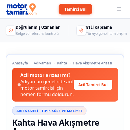
Tamirci Bul
Doğrulanmış Uzmanlar
81 İl Kapsama
Belge ve referans kontrolü
Türkiye geneli tam erişim
Anasayfa
›
Adıyaman
›
Kahta
›
Hava Akışmetre Arızası
Acil motor arızası mı?
Adıyaman genelinde acil
Acil Tamirci Bul
motor tamircisi için
hemen formu doldurun.
ARIZA ÖZETI · TIPIK SÜRE VE MALIYET
Kahta Hava Akışmetre