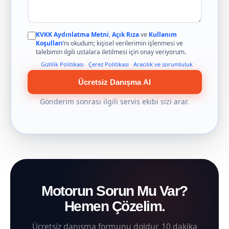
KVKK Aydınlatma Metni
,
Açık Rıza
ve
Kullanım
Koşulları
’nı okudum; kişisel verilerimin işlenmesi ve
talebimin ilgili ustalara iletilmesi için onay veriyorum.
Gizlilik Politikası
·
Çerez Politikası
·
Aracılık ve sorumluluk
Ücretsiz Danışma Al
Gönderim sonrası ilgili servis ekibi sizi arar.
Motorun Sorun Mu Var?
Hemen Çözelim.
Ücretsiz danışma formunu doldur, 10 dakika