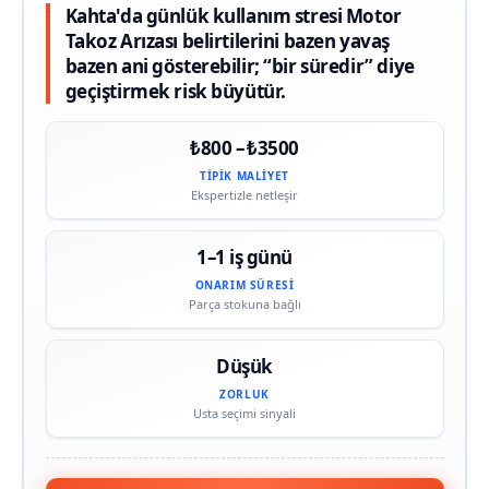
Kahta'da günlük kullanım stresi Motor
Takoz Arızası belirtilerini bazen yavaş
bazen ani gösterebilir; “bir süredir” diye
geçiştirmek risk büyütür.
₺800 – ₺3500
TIPIK MALIYET
Ekspertizle netleşir
1–1 iş günü
ONARIM SÜRESI
Parça stokuna bağlı
Düşük
ZORLUK
Usta seçimi sinyali