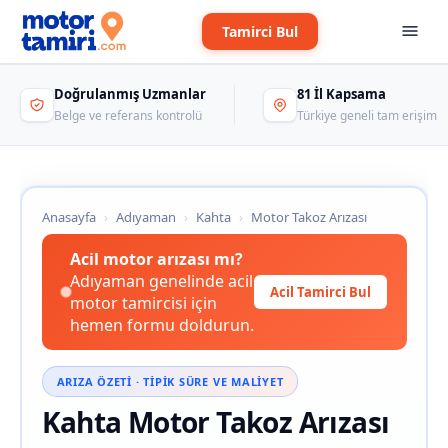
Tamirci Bul
Doğrulanmış Uzmanlar
81 İl Kapsama
Belge ve referans kontrolü
Türkiye geneli tam erişim
Anasayfa
›
Adıyaman
›
Kahta
›
Motor Takoz Arızası
Acil motor arızası mı?
Adıyaman genelinde acil
Acil Tamirci Bul
motor tamircisi için
hemen formu doldurun.
ARIZA ÖZETI · TIPIK SÜRE VE MALIYET
Kahta Motor Takoz Arızası