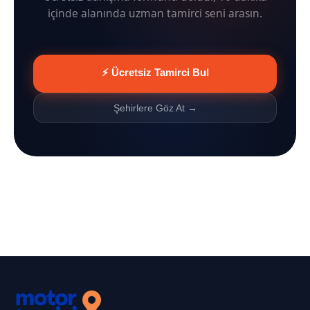
içinde alanında uzman tamirci seni arasın.
⚡ Ücretsiz Tamirci Bul
Şehirlere Göz At →