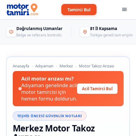
Tamirci Bul
Doğrulanmış Uzmanlar
81 İl Kapsama
Belge ve referans kontrolü
Türkiye geneli tam erişim
Anasayfa
›
Adıyaman
›
Merkez
›
Motor Takoz Arızası
Acil motor arızası mı?
Adıyaman genelinde acil
Acil Tamirci Bul
motor tamircisi için
hemen formu doldurun.
TEŞHIS ÖNCESI GÜVENLIK NOTLARI
Merkez Motor Takoz