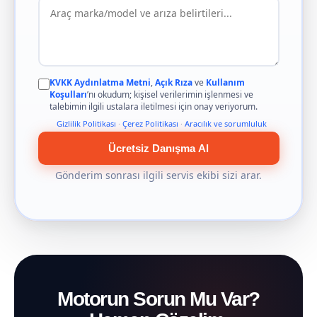
KVKK Aydınlatma Metni
,
Açık Rıza
ve
Kullanım
Koşulları
’nı okudum; kişisel verilerimin işlenmesi ve
talebimin ilgili ustalara iletilmesi için onay veriyorum.
Gizlilik Politikası
·
Çerez Politikası
·
Aracılık ve sorumluluk
Ücretsiz Danışma Al
Gönderim sonrası ilgili servis ekibi sizi arar.
Motorun Sorun Mu Var?