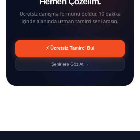
Hemen Çözelim.
Ücretsiz danışma formunu doldur, 10 dakika
içinde alanında uzman tamirci seni arasın.
⚡ Ücretsiz Tamirci Bul
Şehirlere Göz At →