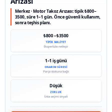
Arızası
Merkez · Motor Takoz Arızası: tipik ₺800–
3500, süre 1–1 gün. Önce güvenli kullanım,
sonra teşhis planı.
₺800 – ₺3500
TIPIK MALIYET
Ekspertizle netleşir
1–1 iş günü
ONARIM SÜRESI
Parça stokuna bağlı
Düşük
ZORLUK
Usta seçimi sinyali