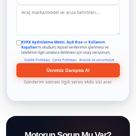
KVKK Aydınlatma Metni
,
Açık Rıza
ve
Kullanım
Koşulları
’nı okudum; kişisel verilerimin işlenmesi ve
talebimin ilgili ustalara iletilmesi için onay veriyorum.
Gizlilik Politikası
·
Çerez Politikası
·
Aracılık ve sorumluluk
Ücretsiz Danışma Al
Gönderim sonrası ilgili servis ekibi sizi arar.
Motorun Sorun Mu Var?