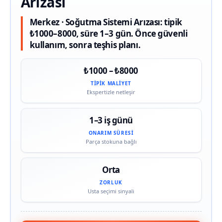
Arızası
Merkez · Soğutma Sistemi Arızası: tipik
₺1000–8000, süre 1–3 gün. Önce güvenli
kullanım, sonra teşhis planı.
₺1000 – ₺8000
TIPIK MALIYET
Ekspertizle netleşir
1–3 iş günü
ONARIM SÜRESI
Parça stokuna bağlı
Orta
ZORLUK
Usta seçimi sinyali