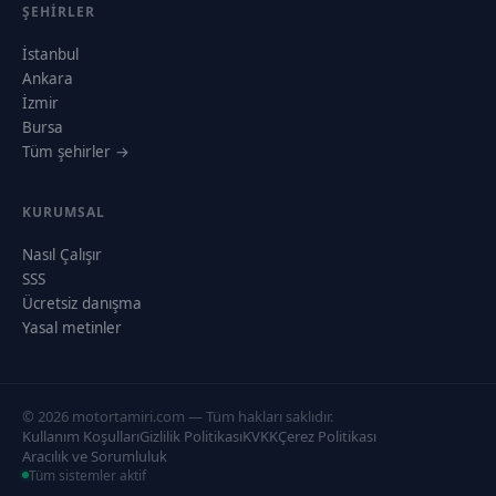
ŞEHIRLER
İstanbul
Ankara
İzmir
Bursa
Tüm şehirler →
KURUMSAL
Nasıl Çalışır
SSS
Ücretsiz danışma
Yasal metinler
© 2026 motortamiri.com — Tüm hakları saklıdır.
Kullanım Koşulları
Gizlilik Politikası
KVKK
Çerez Politikası
Aracılık ve Sorumluluk
Tüm sistemler aktif