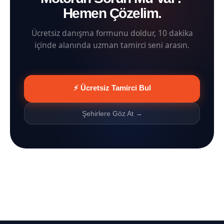
Hemen Çözelim.
Ücretsiz danışma formunu doldur, 10 dakika
içinde alanında uzman tamirci seni arasın.
⚡ Ücretsiz Tamirci Bul
Şehirlere Göz At →