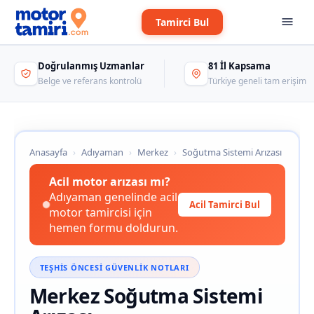
Tamirci Bul
Doğrulanmış Uzmanlar
81 İl Kapsama
Belge ve referans kontrolü
Türkiye geneli tam erişim
Anasayfa
›
Adıyaman
›
Merkez
›
Soğutma Sistemi Arızası
Acil motor arızası mı?
Adıyaman genelinde acil
Acil Tamirci Bul
motor tamircisi için
hemen formu doldurun.
TEŞHIS ÖNCESI GÜVENLIK NOTLARI
Merkez Soğutma Sistemi