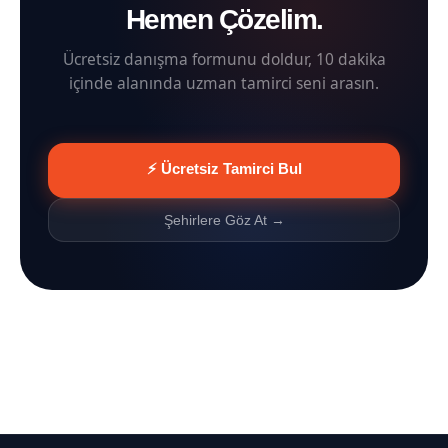
Hemen Çözelim.
Ücretsiz danışma formunu doldur, 10 dakika
içinde alanında uzman tamirci seni arasın.
⚡ Ücretsiz Tamirci Bul
Şehirlere Göz At →