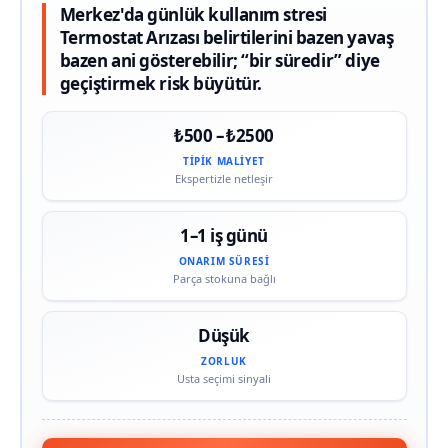
Merkez'da günlük kullanım stresi
Termostat Arızası belirtilerini bazen yavaş
bazen ani gösterebilir; “bir süredir” diye
geçiştirmek risk büyütür.
₺500 – ₺2500
TIPIK MALIYET
Ekspertizle netleşir
1–1 iş günü
ONARIM SÜRESI
Parça stokuna bağlı
Düşük
ZORLUK
Usta seçimi sinyali