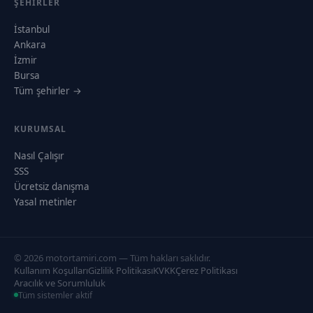
ŞEHIRLER
İstanbul
Ankara
İzmir
Bursa
Tüm şehirler →
KURUMSAL
Nasıl Çalışır
SSS
Ücretsiz danışma
Yasal metinler
© 2026 motortamiri.com — Tüm hakları saklıdır.
Kullanım Koşulları
Gizlilik Politikası
KVKK
Çerez Politikası
Aracılık ve Sorumluluk
Tüm sistemler aktif