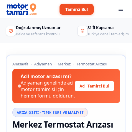
Tamirci Bul
Doğrulanmış Uzmanlar
81 İl Kapsama
Belge ve referans kontrolü
Türkiye geneli tam erişim
Anasayfa
›
Adıyaman
›
Merkez
›
Termostat Arızası
Acil motor arızası mı?
Adıyaman genelinde acil
Acil Tamirci Bul
motor tamircisi için
hemen formu doldurun.
ARIZA ÖZETI · TIPIK SÜRE VE MALIYET
Merkez Termostat Arızası