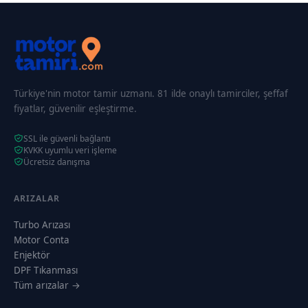
Türkiye'nin motor tamir uzmanı. 81 ilde onaylı tamirciler, şeffaf
fiyatlar, güvenilir eşleştirme.
SSL ile güvenli bağlantı
KVKK uyumlu veri işleme
Ücretsiz danışma
ARIZALAR
Turbo Arızası
Motor Conta
Enjektör
DPF Tıkanması
Tüm arızalar →