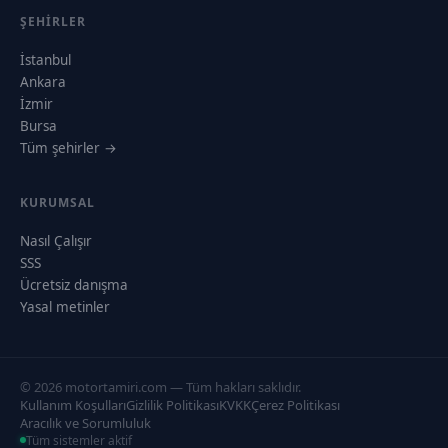
ŞEHIRLER
İstanbul
Ankara
İzmir
Bursa
Tüm şehirler →
KURUMSAL
Nasıl Çalışır
SSS
Ücretsiz danışma
Yasal metinler
© 2026 motortamiri.com — Tüm hakları saklıdır.
Kullanım Koşulları
Gizlilik Politikası
KVKK
Çerez Politikası
Aracılık ve Sorumluluk
Tüm sistemler aktif