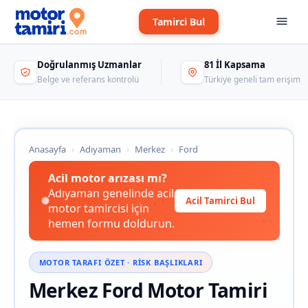
Tamirci Bul
Doğrulanmış Uzmanlar
81 İl Kapsama
Belge ve referans kontrolü
Türkiye geneli tam erişim
Anasayfa
›
Adıyaman
›
Merkez
›
Ford
Acil motor arızası mı?
Adıyaman genelinde acil
Acil Tamirci Bul
motor tamircisi için
hemen formu doldurun.
MOTOR TARAFI ÖZET · RISK BAŞLIKLARI
Merkez Ford Motor Tamiri