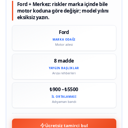
Ford + Merkez: riskler marka içinde bile
motor koduna göre değişir; model yılını
eksiksiz yazın.
Ford
MARKA ODAĞI
Motor ailesi
8 madde
YAYGIN BAŞLIKLAR
Arıza rehberleri
₺900 – ₺5500
İL ORTALAMASI
Adıyaman bandı
Ücretsiz tamirci bul