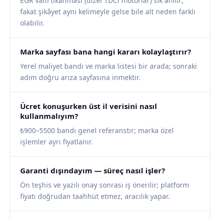
EGR valfi tıkanması (dizel TDCi motorlar) sık anılır;
fakat şikâyet aynı kelimeyle gelse bile alt neden farklı
olabilir.
Marka sayfası bana hangi kararı kolaylaştırır?
Yerel maliyet bandı ve marka listesi bir arada; sonraki
adım doğru arıza sayfasına inmektir.
Ücret konuşurken üst il verisini nasıl
kullanmalıyım?
₺900–5500 bandı genel referanstır; marka özel
işlemler ayrı fiyatlanır.
Garanti dışındayım — süreç nasıl işler?
Ön teşhis ve yazılı onay sonrası iş önerilir; platform
fiyatı doğrudan taahhüt etmez, aracılık yapar.