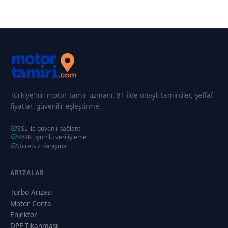
Türkiye'nin motor tamir uzmanı. 81 ilde onaylı tamirciler, şeffaf
fiyatlar, güvenilir eşleştirme.
SSL ile güvenli bağlantı
KVKK uyumlu veri işleme
Ücretsiz danışma
ARIZALAR
Turbo Arızası
Motor Conta
Enjektör
DPF Tıkanması