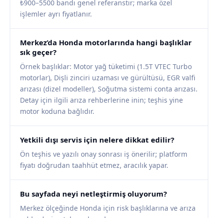
₺900–5500 bandı genel referanstır; marka özel
işlemler ayrı fiyatlanır.
Merkez’da Honda motorlarında hangi başlıklar
sık geçer?
Örnek başlıklar: Motor yağ tüketimi (1.5T VTEC Turbo
motorlar), Dişli zinciri uzaması ve gürültüsü, EGR valfi
arızası (dizel modeller), Soğutma sistemi conta arızası.
Detay için ilgili arıza rehberlerine inin; teşhis yine
motor koduna bağlıdır.
Yetkili dışı servis için nelere dikkat edilir?
Ön teşhis ve yazılı onay sonrası iş önerilir; platform
fiyatı doğrudan taahhüt etmez, aracılık yapar.
Bu sayfada neyi netleştirmiş oluyorum?
Merkez ölçeğinde Honda için risk başlıklarına ve arıza