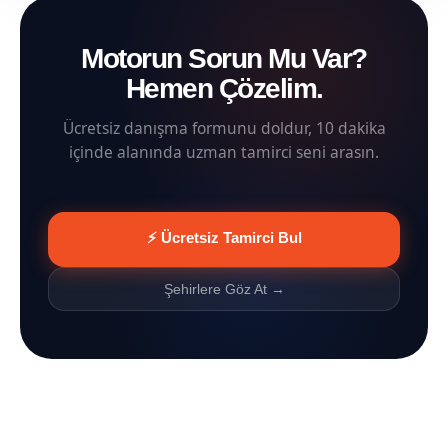
Motorun Sorun Mu Var?
Hemen Çözelim.
Ücretsiz danışma formunu doldur, 10 dakika
içinde alanında uzman tamirci seni arasın.
⚡ Ücretsiz Tamirci Bul
Şehirlere Göz At →