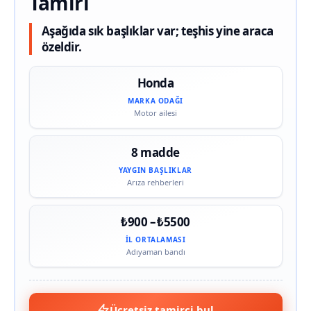
Tamiri
Aşağıda sık başlıklar var; teşhis yine araca
özeldir.
Honda
MARKA ODAĞI
Motor ailesi
8 madde
YAYGIN BAŞLIKLAR
Arıza rehberleri
₺900 – ₺5500
İL ORTALAMASI
Adıyaman bandı
Ücretsiz tamirci bul