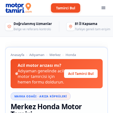
Tamirci Bul
Doğrulanmış Uzmanlar
81 İl Kapsama
Belge ve referans kontrolü
Türkiye geneli tam erişim
Anasayfa
›
Adıyaman
›
Merkez
›
Honda
Acil motor arızası mı?
Adıyaman genelinde acil
Acil Tamirci Bul
motor tamircisi için
hemen formu doldurun.
MARKA ODAĞI · ARIZA KÖPRÜLERI
Merkez Honda Motor