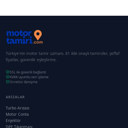
Türkiye'nin motor tamir uzmanı. 81 ilde onaylı tamirciler, şeffaf
fiyatlar, güvenilir eşleştirme.
SSL ile güvenli bağlantı
KVKK uyumlu veri işleme
Ücretsiz danışma
ARIZALAR
Turbo Arızası
Motor Conta
Enjektör
DPF Tıkanması