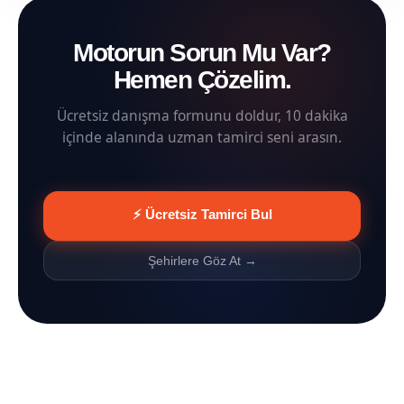
Motorun Sorun Mu Var?
Hemen Çözelim.
Ücretsiz danışma formunu doldur, 10 dakika
içinde alanında uzman tamirci seni arasın.
⚡ Ücretsiz Tamirci Bul
Şehirlere Göz At →