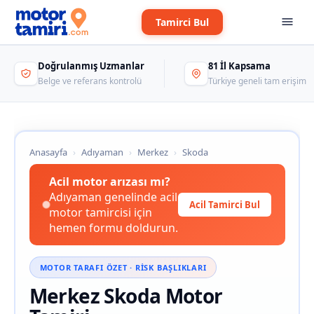
Tamirci Bul
Doğrulanmış Uzmanlar
81 İl Kapsama
Belge ve referans kontrolü
Türkiye geneli tam erişim
Anasayfa
›
Adıyaman
›
Merkez
›
Skoda
Acil motor arızası mı?
Adıyaman genelinde acil
Acil Tamirci Bul
motor tamircisi için
hemen formu doldurun.
MOTOR TARAFI ÖZET · RISK BAŞLIKLARI
Merkez Skoda Motor