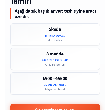
Tamiri
Aşağıda sık başlıklar var; teşhis yine araca
özeldir.
Skoda
MARKA ODAĞI
Motor ailesi
8 madde
YAYGIN BAŞLIKLAR
Arıza rehberleri
₺900 – ₺5500
İL ORTALAMASI
Adıyaman bandı
Ücretsiz tamirci bul