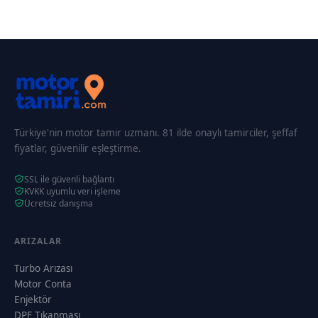
Türkiye'nin motor tamir uzmanı. 81 ilde onaylı tamirciler, şeffaf
fiyatlar, güvenilir eşleştirme.
SSL ile güvenli bağlantı
KVKK uyumlu veri işleme
Ücretsiz danışma
ARIZALAR
Turbo Arızası
Motor Conta
Enjektör
DPF Tıkanması