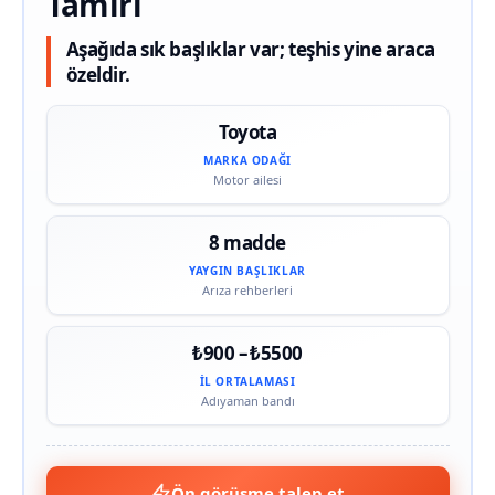
Tamiri
Aşağıda sık başlıklar var; teşhis yine araca
özeldir.
Toyota
MARKA ODAĞI
Motor ailesi
8 madde
YAYGIN BAŞLIKLAR
Arıza rehberleri
₺900 – ₺5500
İL ORTALAMASI
Adıyaman bandı
Ön görüşme talep et