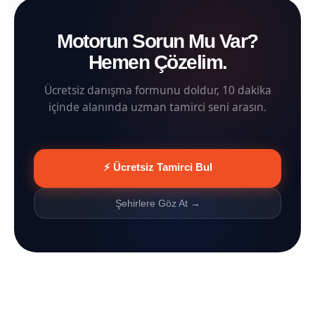
Motorun Sorun Mu Var?
Hemen Çözelim.
Ücretsiz danışma formunu doldur, 10 dakika
içinde alanında uzman tamirci seni arasın.
⚡ Ücretsiz Tamirci Bul
Şehirlere Göz At →