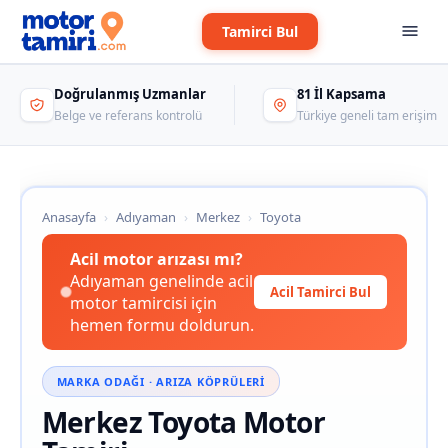
Tamirci Bul
Doğrulanmış Uzmanlar
81 İl Kapsama
Belge ve referans kontrolü
Türkiye geneli tam erişim
Anasayfa
›
Adıyaman
›
Merkez
›
Toyota
Acil motor arızası mı?
Adıyaman genelinde acil
Acil Tamirci Bul
motor tamircisi için
hemen formu doldurun.
MARKA ODAĞI · ARIZA KÖPRÜLERI
Merkez Toyota Motor