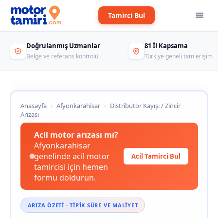
Tamirci Bul
Doğrulanmış Uzmanlar
81 İl Kapsama
Belge ve referans kontrolü
Türkiye geneli tam erişim
Anasayfa
›
Afyonkarahisar
›
Distribütör Kayışı / Zincir
Arızası
Acil motor arızası mı?
Afyonkarahisar
genelinde acil motor
Acil Tamirci Bul
tamircisi için hemen
formu doldurun.
ARIZA ÖZETI · TIPIK SÜRE VE MALIYET