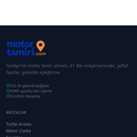
Türkiye'nin motor tamir uzmanı. 81 ilde onaylı tamirciler, şeffaf
fiyatlar, güvenilir eşleştirme.
SSL ile güvenli bağlantı
KVKK uyumlu veri işleme
Ücretsiz danışma
ARIZALAR
Turbo Arızası
Motor Conta