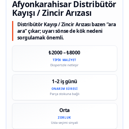
Afyonkarahisar Distribütör
Kayışı / Zincir Arızası
Distribütör Kayışı / Zincir Arızası bazen “ara
ara” çıkar; uyarı sönse de kök nedeni
sorgulamak önemli.
₺2000 – ₺8000
TIPIK MALIYET
Ekspertizle netleşir
1–2 iş günü
ONARIM SÜRESI
Parça stokuna bağlı
Orta
ZORLUK
Usta seçimi sinyali