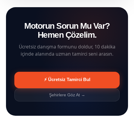
Motorun Sorun Mu Var?
Hemen Çözelim.
Ücretsiz danışma formunu doldur, 10 dakika
içinde alanında uzman tamirci seni arasın.
⚡ Ücretsiz Tamirci Bul
Şehirlere Göz At →