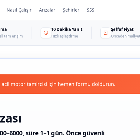
Nasıl Çalışır
Arızalar
Şehirler
SSS
sama
10 Dakika Yanıt
Şeffaf Fiyat
eli tam erişim
Hızlı eşleştirme
Önceden maliyet
 acil motor tamircisi için hemen formu doldurun.
zası
₺1500–6000, süre 1–1 gün. Önce güvenli