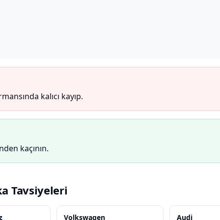
mansında kalıcı kayıp.
inden kaçının.
ka Tavsiyeleri
z
Volkswagen
Audi