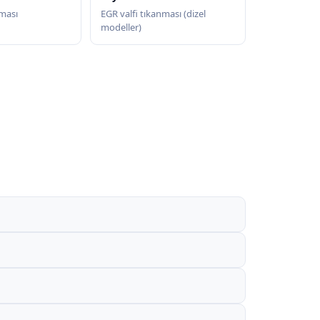
nması
EGR valfi tıkanması (dizel
modeller)