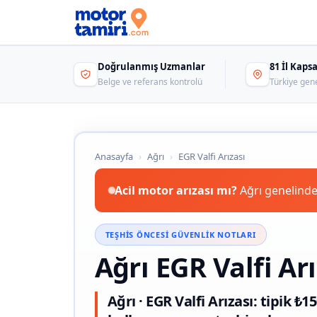
Doğrulanmış Uzmanlar
81 İl Kap
Belge ve referans kontrolü
Türkiye gen
Anasayfa
›
Ağrı
›
EGR Valfi Arızası
Acil motor arızası mı?
Ağrı genelinde
TEŞHIS ÖNCESI GÜVENLIK NOTLARI
Ağrı EGR Valfi Arı
Ağrı · EGR Valfi Arızası: tipik 