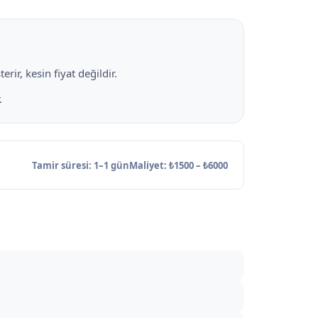
rir, kesin fiyat değildir.
.
Tamir süresi: 1–1 gün
Maliyet: ₺1500 – ₺6000