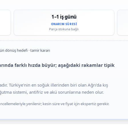
1–1 iş günü
ONARIM SÜRESI
Parça stokuna bağlı
gün dönüş hedefi · tamir kararı
larında farklı hızda büyür; aşağıdaki rakamlar tipik
dır. Türkiye'nin en soğuk illerinden biri olan Ağrı'da kış
ğutma sistemi, antifriz ve akü sorunlarına neden olur.
cellemeleriyle yenilenir; kesin süre ve fiyat için ekspertiz gerekir.