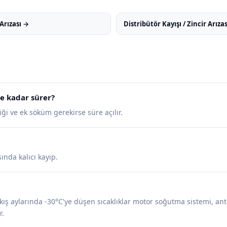
Arızası →
Distribütör Kayışı / Zincir Arıza
ne kadar sürer?
ği ve ek söküm gerekirse süre açılır.
nda kalıcı kayıp.
a kış aylarında -30°C'ye düşen sıcaklıklar motor soğutma sistemi, an
r.