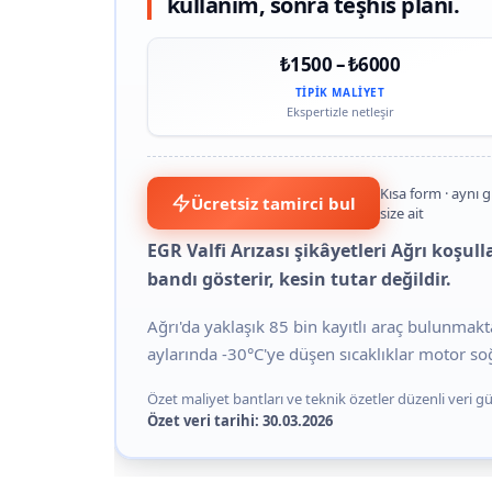
kullanım, sonra teşhis planı.
₺1500 – ₺6000
TIPIK MALIYET
Ekspertizle netleşir
Kısa form · aynı 
Ücretsiz tamirci bul
size ait
EGR Valfi Arızası şikâyetleri Ağrı koşul
bandı gösterir, kesin tutar değildir.
Ağrı'da yaklaşık 85 bin kayıtlı araç bulunmakta
aylarında -30°C'ye düşen sıcaklıklar motor so
Özet maliyet bantları ve teknik özetler düzenli veri gün
Özet veri tarihi: 30.03.2026