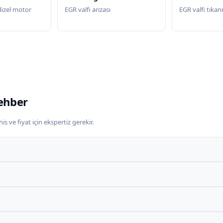
zel motor
EGR valfi arızası
EGR valfi tıka
ehber
s ve fiyat için ekspertiz gerekir.