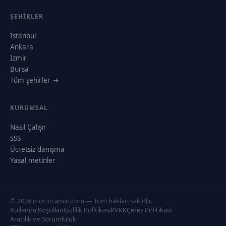
ŞEHIRLER
İstanbul
Ankara
İzmir
Bursa
Tüm şehirler →
KURUMSAL
Nasıl Çalışır
SSS
Ücretsiz danışma
Yasal metinler
© 2026 motortamiri.com — Tüm hakları saklıdır.
Kullanım Koşulları
Gizlilik Politikası
KVKK
Çerez Politikası
Aracılık ve Sorumluluk