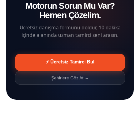
Motorun Sorun Mu Var?
Hemen Çözelim.
Ücretsiz danışma formunu doldur, 10 dakika
içinde alanında uzman tamirci seni arasın.
⚡ Ücretsiz Tamirci Bul
Şehirlere Göz At →