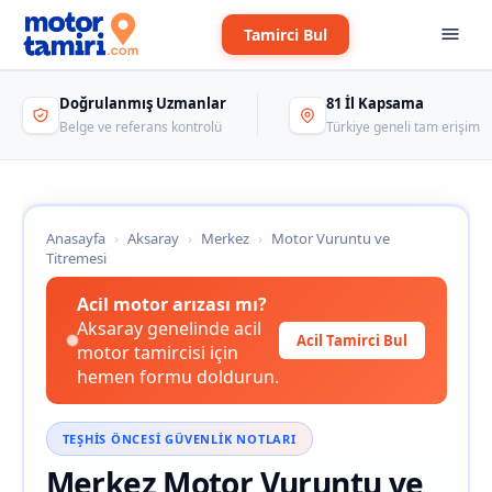
Tamirci Bul
Doğrulanmış Uzmanlar
81 İl Kapsama
Belge ve referans kontrolü
Türkiye geneli tam erişim
Anasayfa
›
Aksaray
›
Merkez
›
Motor Vuruntu ve
Titremesi
Acil motor arızası mı?
Aksaray genelinde acil
Acil Tamirci Bul
motor tamircisi için
hemen formu doldurun.
TEŞHIS ÖNCESI GÜVENLIK NOTLARI
Merkez Motor Vuruntu ve