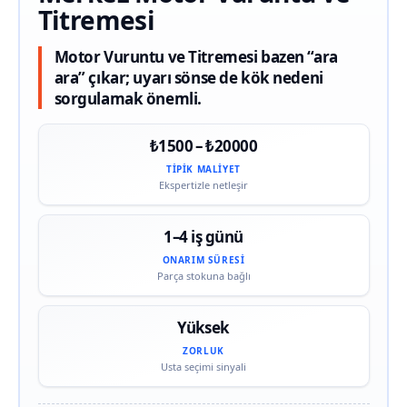
Titremesi
Motor Vuruntu ve Titremesi bazen “ara
ara” çıkar; uyarı sönse de kök nedeni
sorgulamak önemli.
₺1500 – ₺20000
TIPIK MALIYET
Ekspertizle netleşir
1–4 iş günü
ONARIM SÜRESI
Parça stokuna bağlı
Yüksek
ZORLUK
Usta seçimi sinyali