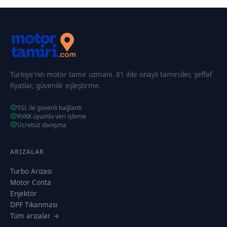
Türkiye'nin motor tamir uzmanı. 81 ilde onaylı tamirciler, şeffaf
fiyatlar, güvenilir eşleştirme.
SSL ile güvenli bağlantı
KVKK uyumlu veri işleme
Ücretsiz danışma
ARIZALAR
Turbo Arızası
Motor Conta
Enjektör
DPF Tıkanması
Tüm arızalar →