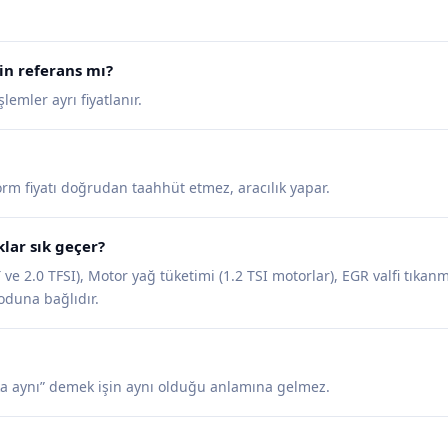
n referans mı?
emler ayrı fiyatlanır.
tform fiyatı doğrudan taahhüt etmez, aracılık yapar.
lar sık geçer?
 ve 2.0 TFSI), Motor yağ tüketimi (1.2 TSI motorlar), EGR valfi tıkanm
koduna bağlıdır.
a aynı” demek işin aynı olduğu anlamına gelmez.