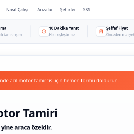
Nasıl Çalışır
Arızalar
Şehirler
SSS
sama
10 Dakika Yanıt
Şeffaf Fiyat
eli tam erişim
Hızlı eşleştirme
Önceden maliyet
de acil motor tamircisi için hemen formu doldurun.
tor Tamiri
 yine araca özeldir.