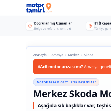
Doğrulanmış Uzmanlar
81 İl Kap
Belge ve referans kontrolü
Türkiye gen
Anasayfa
›
Amasya
›
Merkez
›
Skoda
Acil motor arızası mı?
Amasya genelin
MOTOR TARAFI ÖZET · RISK BAŞLIKLARI
Merkez Skoda Mo
Aşağıda sık başlıklar var; teşhis