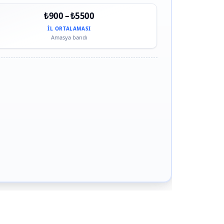
₺900 – ₺5500
İL ORTALAMASI
Amasya bandı