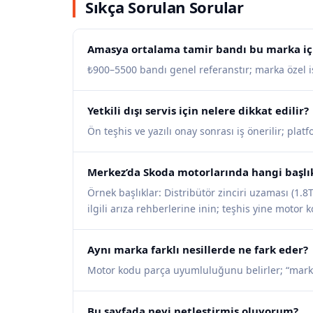
Sıkça Sorulan Sorular
Amasya ortalama tamir bandı bu marka içi
₺900–5500 bandı genel referanstır; marka özel işl
Yetkili dışı servis için nelere dikkat edilir?
Ön teşhis ve yazılı onay sonrası iş önerilir; pla
Merkez’da Skoda motorlarında hangi başlık
Örnek başlıklar: Distribütör zinciri uzaması (1.8T
ilgili arıza rehberlerine inin; teşhis yine motor 
Aynı marka farklı nesillerde ne fark eder?
Motor kodu parça uyumluluğunu belirler; “mark
Bu sayfada neyi netleştirmiş oluyorum?