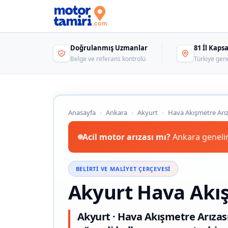
Doğrulanmış Uzmanlar
81 İl Kap
Belge ve referans kontrolü
Türkiye gen
Anasayfa
›
Ankara
›
Akyurt
›
Hava Akışmetre Arız
Acil motor arızası mı?
Ankara genelin
BELIRTI VE MALIYET ÇERÇEVESI
Akyurt Hava Akış
Akyurt · Hava Akışmetre Arızası