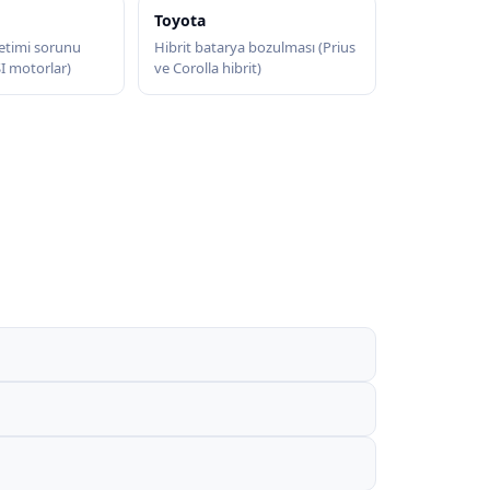
Toyota
etimi sorunu
Hibrit batarya bozulması (Prius
SI motorlar)
ve Corolla hibrit)