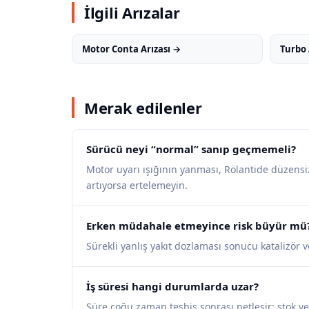
İlgili Arızalar
Motor Conta Arızası →
Turbo 
Merak edilenler
Sürücü neyi “normal” sanıp geçmemeli?
Motor uyarı ışığının yanması, Rölantide düzensiz 
artıyorsa ertelemeyin.
Erken müdahale etmeyince risk büyür mü
Sürekli yanlış yakıt dozlaması sonucu katalizör v
İş süresi hangi durumlarda uzar?
Süre çoğu zaman teşhis sonrası netleşir; stok v