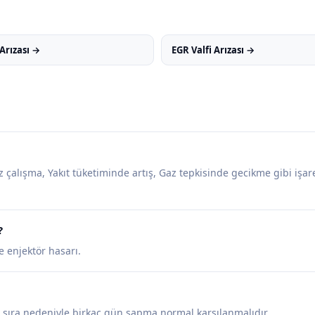
Arızası →
EGR Valfi Arızası →
çalışma, Yakıt tüketiminde artış, Gaz tepkisinde gecikme gibi işaret
?
e enjektör hasarı.
e sıra nedeniyle birkaç gün sapma normal karşılanmalıdır.