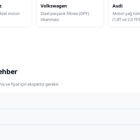
z
Volkswagen
Audi
zel motor
Dizel parçacık filtresi (DPF)
Motor yağ tük
tıkanması
(1.8T ve 2.0 TF
ehber
s ve fiyat için ekspertiz gerekir.