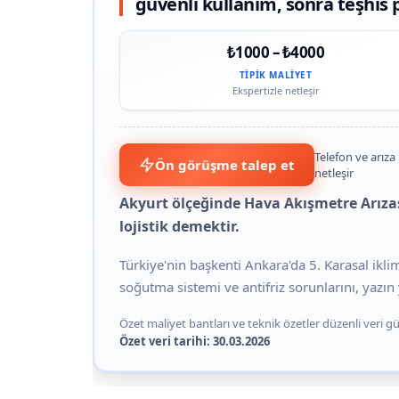
güvenli kullanım, sonra teşhis p
₺1000 – ₺4000
TIPIK MALIYET
Ekspertizle netleşir
Telefon ve arıza 
Ön görüşme talep et
netleşir
Akyurt ölçeğinde Hava Akışmetre Arızas
lojistik demektir.
Türkiye'nin başkenti Ankara'da 5. Karasal ikl
soğutma sistemi ve antifriz sorunlarını, yazın y
Özet maliyet bantları ve teknik özetler düzenli veri gün
Özet veri tarihi: 30.03.2026