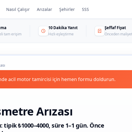
Nasıl Çalışır
Arızalar
Şehirler
SSS
sama
10 Dakika Yanıt
Şeffaf Fiyat
eli tam erişim
Hızlı eşleştirme
Önceden maliyet
ası
de acil motor tamircisi için hemen formu doldurun.
metre Arızası
: tipik ₺1000–4000, süre 1–1 gün. Önce