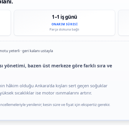
lanı.
1–1 iş günü
ONARIM SÜRESI
Parça stokuna bağlı
notu yeterli · geri kalanı ustayla
ı yönetimi, bazen üst merkeze göre farklı sıra ve
imin hâkim olduğu Ankara'da kışları sert geçen soğuklar
üksek sıcaklıklar ise motor ısınmalarını artırır.
cellemeleriyle yenilenir; kesin süre ve fiyat için ekspertiz gerekir.