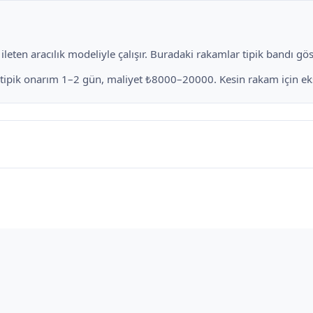
eten aracılık modeliyle çalışır. Buradaki rakamlar tipik bandı göste
n tipik onarım 1–2 gün, maliyet ₺8000–20000. Kesin rakam için eksp