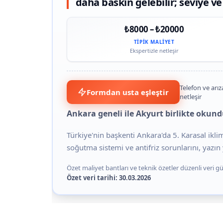
daha baskın gelebilir; seviye ve
₺8000 – ₺20000
TIPIK MALIYET
Ekspertizle netleşir
Telefon ve arız
Formdan usta eşleştir
netleşir
Ankara geneli ile Akyurt birlikte okun
Türkiye'nin başkenti Ankara'da 5. Karasal ikl
soğutma sistemi ve antifriz sorunlarını, yazın y
Özet maliyet bantları ve teknik özetler düzenli veri gün
Özet veri tarihi: 30.03.2026