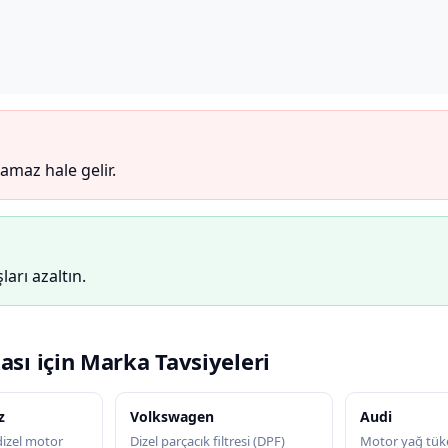
maz hale gelir.
arı azaltın.
ası için Marka Tavsiyeleri
z
Volkswagen
Audi
zel motor
Dizel parçacık filtresi (DPF)
Motor yağ tük