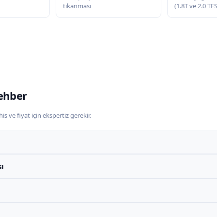
tıkanması
(1.8T ve 2.0 TF
ehber
s ve fiyat için ekspertiz gerekir.
sı