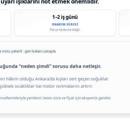
 uyarı ışıklarını not etmek önemlidir.
1–2 iş günü
ONARIM SÜRESI
Parça stokuna bağlı
a notu yeterli · geri kalanı ustayla
duğunda “neden şimdi” sorusu daha netleşir.
imin hâkim olduğu Ankara'da kışları sert geçen soğuklar
üksek sıcaklıklar ise motor ısınmalarını artırır.
cellemeleriyle yenilenir; kesin süre ve fiyat için ekspertiz gerekir.