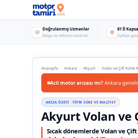
Doğrulanmış Uzmanlar
81 İl Kap
Belge ve referans kontrolü
Türkiye gen
Anasayfa
›
Ankara
›
Akyurt
›
Volan ve Çift Kütle A
Acil motor arızası mı?
Ankara genelin
ARIZA ÖZETI · TIPIK SÜRE VE MALIYET
Akyurt Volan ve Ç
Sıcak dönemlerde Volan ve Çift 