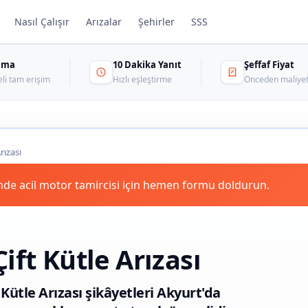
Nasıl Çalışır
Arızalar
Şehirler
SSS
sama
10 Dakika Yanıt
Şeffaf Fiyat
eli tam erişim
Hızlı eşleştirme
Önceden maliyet
rızası
de acil motor tamircisi için hemen formu doldurun.
ift Kütle Arızası
Kütle Arızası şikâyetleri Akyurt'da