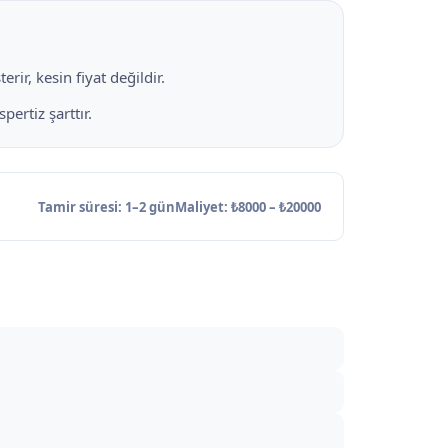
rir, kesin fiyat değildir.
ertiz şarttır.
Tamir süresi: 1–2 gün
Maliyet: ₺8000 – ₺20000