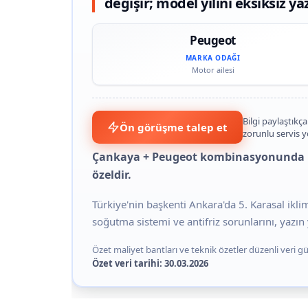
değişir; model yılını eksiksiz ya
Peugeot
MARKA ODAĞI
Motor ailesi
Bilgi paylaştıkça
Ön görüşme talep et
zorunlu servis 
Çankaya + Peugeot kombinasyonunda üst
özeldir.
Türkiye'nin başkenti Ankara'da 5. Karasal ikl
soğutma sistemi ve antifriz sorunlarını, yazın y
Özet maliyet bantları ve teknik özetler düzenli veri gün
Özet veri tarihi: 30.03.2026