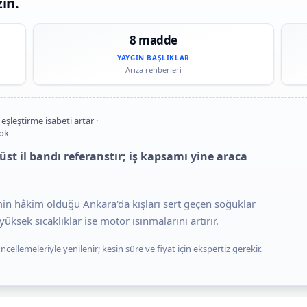
zın.
8 madde
YAYGIN BAŞLIKLAR
Arıza rehberleri
 eşleştirme isabeti artar ·
yok
 il bandı referanstır; iş kapsamı yine araca
imin hâkim olduğu Ankara'da kışları sert geçen soğuklar
üksek sıcaklıklar ise motor ısınmalarını artırır.
cellemeleriyle yenilenir; kesin süre ve fiyat için ekspertiz gerekir.