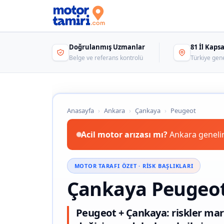
Doğrulanmış Uzmanlar
81 İl Kap
Belge ve referans kontrolü
Türkiye gen
Anasayfa
›
Ankara
›
Çankaya
›
Peugeot
Acil motor arızası mı?
Ankara genelin
MOTOR TARAFI ÖZET · RISK BAŞLIKLARI
Çankaya Peugeot
Peugeot + Çankaya: riskler mar