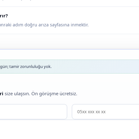
rır?
sonraki adım doğru arıza sayfasına inmektir.
ün; tamir zorunluluğu yok.
ri
size ulaşsın. Ön görüşme ücretsiz.