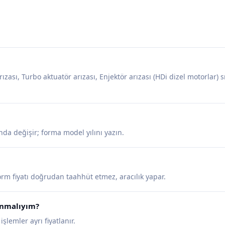
arızası, Turbo aktuatör arızası, Enjektör arızası (HDi dizel motorlar) s
nda değişir; forma model yılını yazın.
tform fiyatı doğrudan taahhüt etmez, aracılık yapar.
lanmalıyım?
lemler ayrı fiyatlanır.