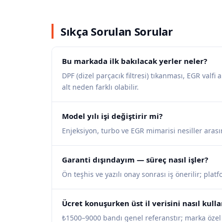
Sıkça Sorulan Sorular
Bu markada ilk bakılacak yerler neler?
DPF (dizel parçacık filtresi) tıkanması, EGR valfi 
alt neden farklı olabilir.
Model yılı işi değiştirir mi?
Enjeksiyon, turbo ve EGR mimarisi nesiller arası
Garanti dışındayım — süreç nasıl işler?
Ön teşhis ve yazılı onay sonrası iş önerilir; pla
Ücret konuşurken üst il verisini nasıl kul
₺1500–9000 bandı genel referanstır; marka özel iş