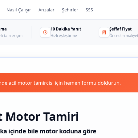
Nasıl Çalışır
Arızalar
Şehirler
SSS
sama
10 Dakika Yanıt
Şeffaf Fiyat
eli tam erişim
Hızlı eşleştirme
Önceden maliyet
de acil motor tamircisi için hemen formu doldurun.
 Motor Tamiri
ka içinde bile motor koduna göre