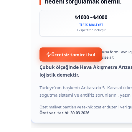
nedeni sorgulamak önemli.
₺1000 – ₺4000
TIPIK MALIYET
Ekspertizle netleşir
Kısa form · aynı 
Ücretsiz tamirci bul
size ait
Çubuk ölçeğinde Hava Akışmetre Arızası
lojistik demektir.
Türkiye'nin başkenti Ankara'da 5. Karasal ikl
soğutma sistemi ve antifriz sorunlarını, yazın y
Özet maliyet bantları ve teknik özetler düzenli veri gün
Özet veri tarihi: 30.03.2026