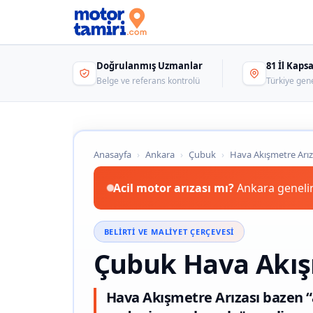
Doğrulanmış Uzmanlar
81 İl Kap
Belge ve referans kontrolü
Türkiye gen
Anasayfa
›
Ankara
›
Çubuk
›
Hava Akışmetre Arız
Acil motor arızası mı?
Ankara genelin
BELIRTI VE MALIYET ÇERÇEVESI
Çubuk Hava Akış
Hava Akışmetre Arızası bazen “a