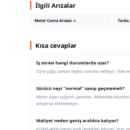
İlgili Arızalar
Motor Conta Arızası →
Turbo 
Kısa cevaplar
İş süresi hangi durumlarda uzar?
Süre çoğu zaman teşhis sonrası netleşir; stok v
Sürücü neyi “normal” sanıp geçmemeli?
Motor uyarı ışığının yanması, Rölantide düzensiz 
artıyorsa ertelemeyin.
Maliyet neden geniş aralıkta kalıyor?
₺1000–4000 bandı tipik örnekleri kapsar; araç yaşı