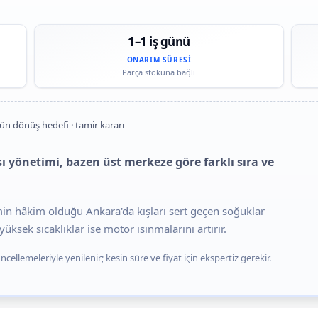
1–1 iş günü
ONARIM SÜRESI
Parça stokuna bağlı
gün dönüş hedefi · tamir kararı
 yönetimi, bazen üst merkeze göre farklı sıra ve
imin hâkim olduğu Ankara'da kışları sert geçen soğuklar
üksek sıcaklıklar ise motor ısınmalarını artırır.
cellemeleriyle yenilenir; kesin süre ve fiyat için ekspertiz gerekir.