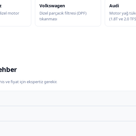
z
Volkswagen
Audi
zel motor
Dizel parçacık filtresi (DPF)
Motor yağ tük
tıkanması
(1.8T ve 2.0 TF
ehber
s ve fiyat için ekspertiz gerekir.