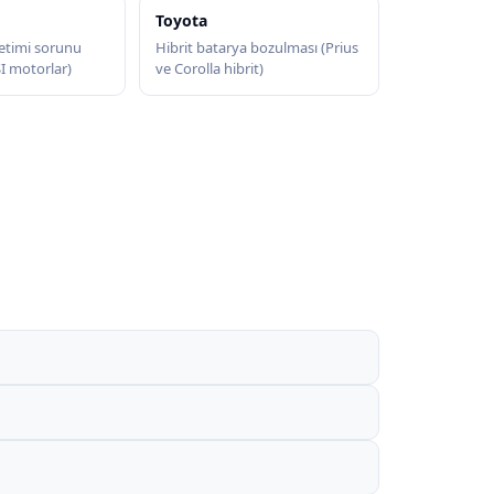
Toyota
etimi sorunu
Hibrit batarya bozulması (Prius
SI motorlar)
ve Corolla hibrit)