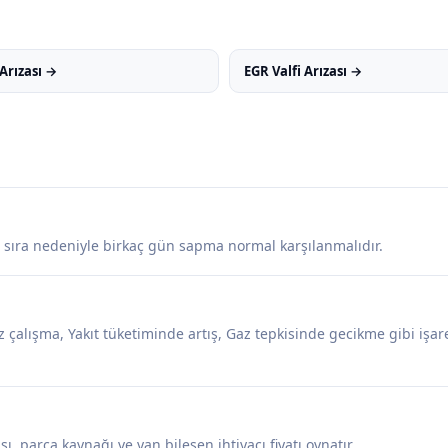
Arızası →
EGR Valfi Arızası →
e sıra nedeniyle birkaç gün sapma normal karşılanmalıdır.
çalışma, Yakıt tüketiminde artış, Gaz tepkisinde gecikme gibi işaret
, parça kaynağı ve yan bileşen ihtiyacı fiyatı oynatır.