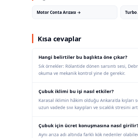
Motor Conta Arızası →
Turbo 
Kısa cevaplar
Hangi belirtiler bu başlıkta öne çıkar?
Sık örnekler: Rölantide dönen sarsıntı sesi, Debr
okuma ve mekanik kontrol yine de gerekir.
Çubuk iklimi bu işi nasıl etkiler?
Karasal iklimin hâkim olduğu Ankara'da kışları se
uzun vadede sıvı kayıpları ve sıcaklık stresini artı
Çubuk için ücret konuşmasına nasıl girilir
Aynı arıza adı altında farklı kök nedenler olabilece