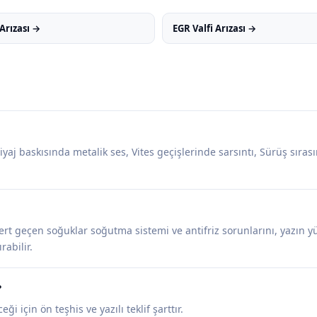
Arızası →
EGR Valfi Arızası →
iyaj baskısında metalik ses, Vites geçişlerinde sarsıntı, Sürüş sıras
rt geçen soğuklar soğutma sistemi ve antifriz sorunlarını, yazın yüks
rabilir.
?
ği için ön teşhis ve yazılı teklif şarttır.