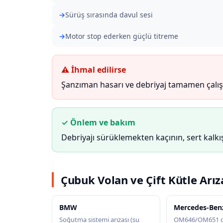
Sürüş sırasında davul sesi
Motor stop ederken güçlü titreme
⚠ İhmal edilirse
Şanzıman hasarı ve debriyaj tamamen çalışa
✓ Önlem ve bakım
Debriyajı sürüklemekten kaçının, sert kalkışl
Çubuk Volan ve Çift Kütle Arız
BMW
Mercedes-Ben
Soğutma sistemi arızası (su
OM646/OM651 di