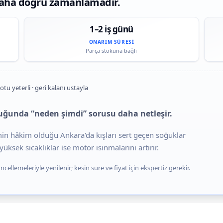
daha doğru zamanlamadır.
1–2 iş günü
ONARIM SÜRESI
Parça stokuna bağlı
otu yeterli · geri kalanı ustayla
uğunda “neden şimdi” sorusu daha netleşir.
imin hâkim olduğu Ankara'da kışları sert geçen soğuklar
üksek sıcaklıklar ise motor ısınmalarını artırır.
cellemeleriyle yenilenir; kesin süre ve fiyat için ekspertiz gerekir.