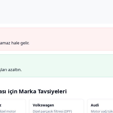
maz hale gelir.
arı azaltın.
ası için Marka Tavsiyeleri
z
Volkswagen
Audi
zel motor
Dizel parçacık filtresi (DPF)
Motor yağ tük