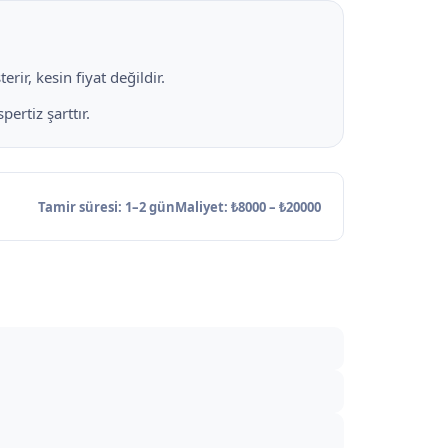
rir, kesin fiyat değildir.
ertiz şarttır.
Tamir süresi: 1–2 gün
Maliyet: ₺8000 – ₺20000