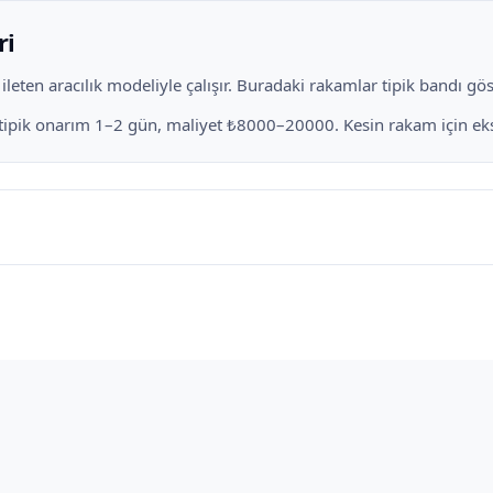
ri
eten aracılık modeliyle çalışır. Buradaki rakamlar tipik bandı göste
n tipik onarım 1–2 gün, maliyet ₺8000–20000. Kesin rakam için eksp