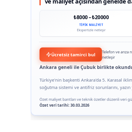
ve maliyet açısından genelde 
₺8000 – ₺20000
TIPIK MALIYET
Ekspertizle netleşir
Telefon ve arıza n
Ücretsiz tamirci bul
netleşir
Ankara geneli ile Çubuk birlikte okund
Türkiye'nin başkenti Ankara'da 5. Karasal ikl
soğutma sistemi ve antifriz sorunlarını, yazın y
Özet maliyet bantları ve teknik özetler düzenli veri gün
Özet veri tarihi: 30.03.2026