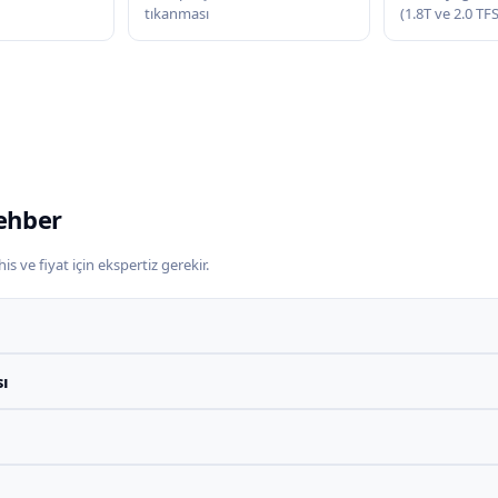
tıkanması
(1.8T ve 2.0 TF
ehber
s ve fiyat için ekspertiz gerekir.
sı