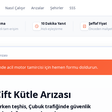
Nasıl Çalışır
Arızalar
Şehirler
SSS
sama
10 Dakika Yanıt
Şeffaf Fiyat
eli tam erişim
Hızlı eşleştirme
Önceden maliyet
rızası
de acil motor tamircisi için hemen formu doldurun.
ft Kütle Arızası
 erken teşhis, Çubuk trafiğinde güvenlik