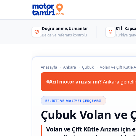
Doğrulanmış Uzmanlar
81 İl Kap
Belge ve referans kontrolü
Türkiye gen
Anasayfa
›
Ankara
›
Çubuk
›
Volan ve Çift Kütle A
Acil motor arızası mı?
Ankara genelin
BELIRTI VE MALIYET ÇERÇEVESI
Çubuk Volan ve Çi
Volan ve Çift Kütle Arızası için