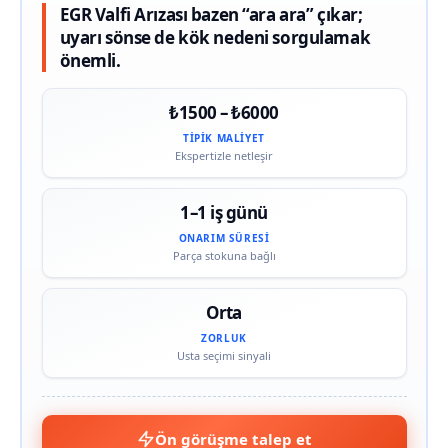
EGR Valfi Arızası bazen “ara ara” çıkar;
uyarı sönse de kök nedeni sorgulamak
önemli.
₺1500 – ₺6000
TIPIK MALIYET
Ekspertizle netleşir
1–1 iş günü
ONARIM SÜRESI
Parça stokuna bağlı
Orta
ZORLUK
Usta seçimi sinyali
Ön görüşme talep et