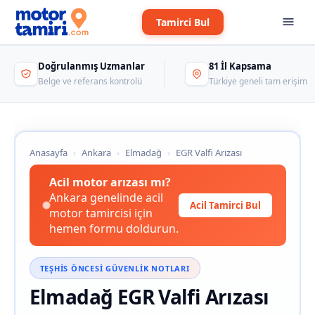
Tamirci Bul
Doğrulanmış Uzmanlar
81 İl Kapsama
Belge ve referans kontrolü
Türkiye geneli tam erişim
Anasayfa
›
Ankara
›
Elmadağ
›
EGR Valfi Arızası
Acil motor arızası mı?
Ankara genelinde acil
Acil Tamirci Bul
motor tamircisi için
hemen formu doldurun.
TEŞHIS ÖNCESI GÜVENLIK NOTLARI
Elmadağ EGR Valfi Arızası