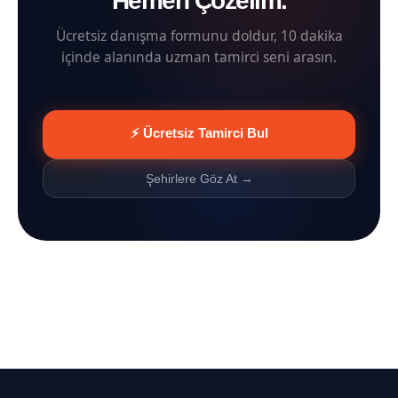
Hemen Çözelim.
Ücretsiz danışma formunu doldur, 10 dakika
içinde alanında uzman tamirci seni arasın.
⚡ Ücretsiz Tamirci Bul
Şehirlere Göz At →