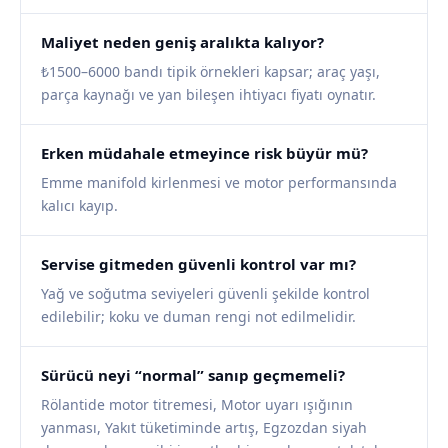
Maliyet neden geniş aralıkta kalıyor?
₺1500–6000 bandı tipik örnekleri kapsar; araç yaşı,
parça kaynağı ve yan bileşen ihtiyacı fiyatı oynatır.
Erken müdahale etmeyince risk büyür mü?
Emme manifold kirlenmesi ve motor performansında
kalıcı kayıp.
Servise gitmeden güvenli kontrol var mı?
Yağ ve soğutma seviyeleri güvenli şekilde kontrol
edilebilir; koku ve duman rengi not edilmelidir.
Sürücü neyi “normal” sanıp geçmemeli?
Rölantide motor titremesi, Motor uyarı ışığının
yanması, Yakıt tüketiminde artış, Egzozdan siyah