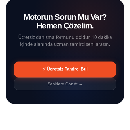
Motorun Sorun Mu Var?
Hemen Çözelim.
Ücretsiz danışma formunu doldur, 10 dakika
içinde alanında uzman tamirci seni arasın.
⚡ Ücretsiz Tamirci Bul
Şehirlere Göz At →