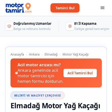
Tamirci Bul
Doğrulanmış Uzmanlar
81 İl Kapsama
Belge ve referans kontrolü
Türkiye geneli tam erişim
Anasayfa
›
Ankara
›
Elmadağ
›
Motor Yağ Kaçağı
Acil motor arızası mı?
Ankara genelinde acil
Acil Tamirci Bul
motor tamircisi için
hemen formu doldurun.
BELIRTI VE MALIYET ÇERÇEVESI
Elmadağ Motor Yağ Kaçağı