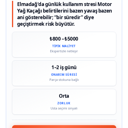
Elmadağ'da günlük kullanım stresi Motor
Yağ Kaçağı belirtilerini bazen yavaş bazen
ani gösterebilir; “bir süredir” diye
geçiştirmek risk büyütür.
₺800 – ₺5000
TIPIK MALIYET
Ekspertizle netleşir
1–2 iş günü
ONARIM SÜRESI
Parça stokuna bağlı
Orta
ZORLUK
Usta seçimi sinyali