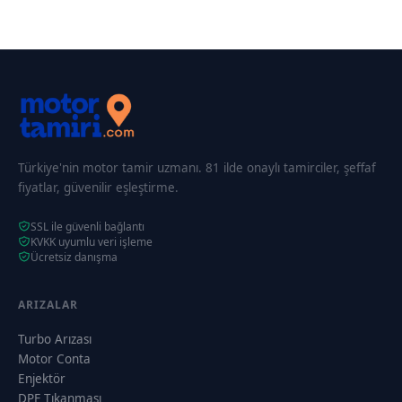
Türkiye'nin motor tamir uzmanı. 81 ilde onaylı tamirciler, şeffaf
fiyatlar, güvenilir eşleştirme.
SSL ile güvenli bağlantı
KVKK uyumlu veri işleme
Ücretsiz danışma
ARIZALAR
Turbo Arızası
Motor Conta
Enjektör
DPF Tıkanması