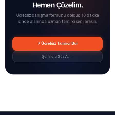
Hemen Çözelim.
Ücretsiz danışma formunu doldur, 10 dakika
içinde alanında uzman tamirci seni arasın.
⚡ Ücretsiz Tamirci Bul
Şehirlere Göz At →