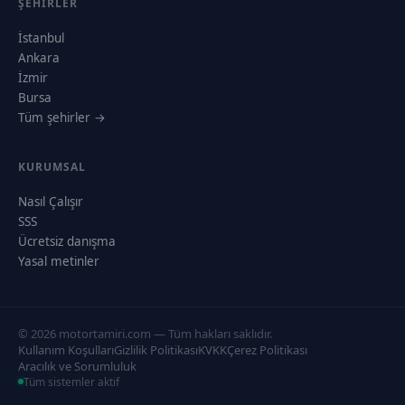
ŞEHIRLER
İstanbul
Ankara
İzmir
Bursa
Tüm şehirler →
KURUMSAL
Nasıl Çalışır
SSS
Ücretsiz danışma
Yasal metinler
© 2026 motortamiri.com — Tüm hakları saklıdır.
Kullanım Koşulları
Gizlilik Politikası
KVKK
Çerez Politikası
Aracılık ve Sorumluluk
Tüm sistemler aktif