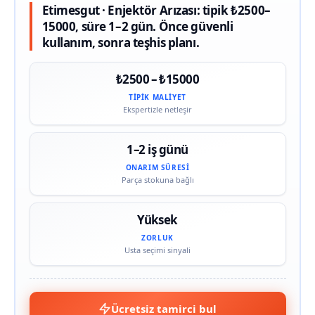
Etimesgut · Enjektör Arızası: tipik ₺2500–
15000, süre 1–2 gün. Önce güvenli
kullanım, sonra teşhis planı.
₺2500 – ₺15000
TIPIK MALIYET
Ekspertizle netleşir
1–2 iş günü
ONARIM SÜRESI
Parça stokuna bağlı
Yüksek
ZORLUK
Usta seçimi sinyali
Ücretsiz tamirci bul