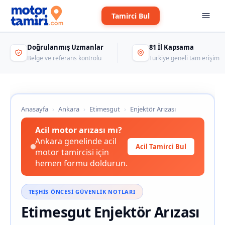
Tamirci Bul
Doğrulanmış Uzmanlar
81 İl Kapsama
Belge ve referans kontrolü
Türkiye geneli tam erişim
Anasayfa
›
Ankara
›
Etimesgut
›
Enjektör Arızası
Acil motor arızası mı?
Ankara genelinde acil
Acil Tamirci Bul
motor tamircisi için
hemen formu doldurun.
TEŞHIS ÖNCESI GÜVENLIK NOTLARI
Etimesgut Enjektör Arızası