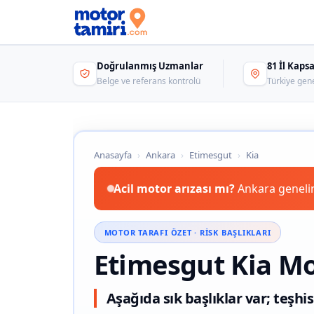
Doğrulanmış Uzmanlar
81 İl Kap
Belge ve referans kontrolü
Türkiye gen
Anasayfa
›
Ankara
›
Etimesgut
›
Kia
Acil motor arızası mı?
Ankara genelin
MOTOR TARAFI ÖZET · RISK BAŞLIKLARI
Etimesgut Kia Mo
Aşağıda sık başlıklar var; teşhis