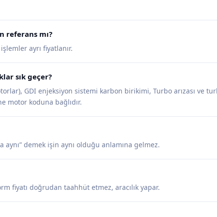
n referans mı?
lemler ayrı fiyatlanır.
lar sık geçer?
torlar), GDI enjeksiyon sistemi karbon birikimi, Turbo arızası ve tu
yine motor koduna bağlıdır.
a aynı” demek işin aynı olduğu anlamına gelmez.
tform fiyatı doğrudan taahhüt etmez, aracılık yapar.