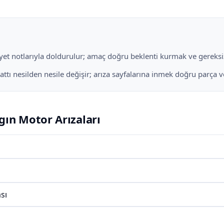
liyet notlarıyla doldurulur; amaç doğru beklenti kurmak ve gereksiz
ı nesilden nesile değişir; arıza sayfalarına inmek doğru parça ve i
gın Motor Arızaları
sı