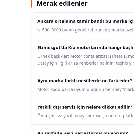
Merak edilenler
Ankara ortalama tamir bandı bu marka içi
₺1500–9000 bandı genel referanstır; marka özel iş
Etimesgut’da Kia motorlarında hangi başlık
Örnek başlıklar: Motor conta arızası (Theta II mo
Detay için ilgili arıza rehberlerine inin; teşhis 
Aynı marka farklı nesillerde ne fark eder?
Motor kodu parça uyumluluğunu belirler; “mark
Yetkili dışı servis için nelere dikkat edilir?
Ön teşhis ve yazılı onay sonrası iş önerilir; pla
Bu sayfada neyi netleştirmiş oluyorum?