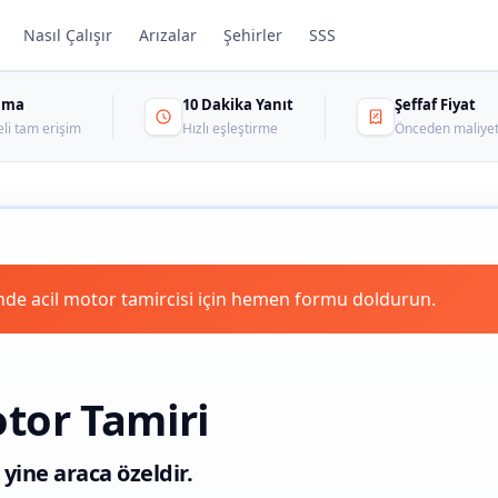
Nasıl Çalışır
Arızalar
Şehirler
SSS
sama
10 Dakika Yanıt
Şeffaf Fiyat
eli tam erişim
Hızlı eşleştirme
Önceden maliyet
de acil motor tamircisi için hemen formu doldurun.
tor Tamiri
 yine araca özeldir.