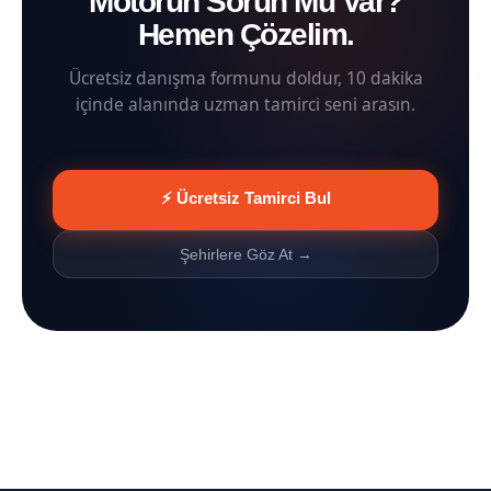
Motorun Sorun Mu Var?
Hemen Çözelim.
Ücretsiz danışma formunu doldur, 10 dakika
içinde alanında uzman tamirci seni arasın.
⚡ Ücretsiz Tamirci Bul
Şehirlere Göz At →