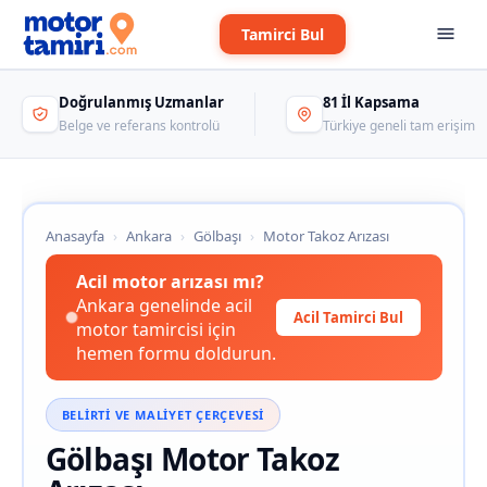
Tamirci Bul
Doğrulanmış Uzmanlar
81 İl Kapsama
Belge ve referans kontrolü
Türkiye geneli tam erişim
Anasayfa
›
Ankara
›
Gölbaşı
›
Motor Takoz Arızası
Acil motor arızası mı?
Ankara genelinde acil
Acil Tamirci Bul
motor tamircisi için
hemen formu doldurun.
BELIRTI VE MALIYET ÇERÇEVESI
Gölbaşı Motor Takoz