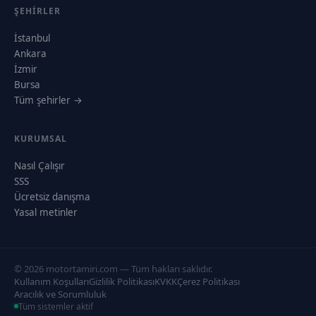
ŞEHIRLER
İstanbul
Ankara
İzmir
Bursa
Tüm şehirler →
KURUMSAL
Nasıl Çalışır
SSS
Ücretsiz danışma
Yasal metinler
© 2026 motortamiri.com — Tüm hakları saklıdır.
Kullanım Koşulları
Gizlilik Politikası
KVKK
Çerez Politikası
Aracılık ve Sorumluluk
Tüm sistemler aktif