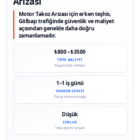
Arızası
Motor Takoz Arızası için erken teşhis,
Gölbaşı trafiğinde güvenlik ve maliyet
açısından genelde daha doğru
zamanlamadır.
₺800 – ₺3500
TIPIK MALIYET
Ekspertizle netleşir
1–1 iş günü
ONARIM SÜRESI
Parça stokuna bağlı
Düşük
ZORLUK
Usta seçimi sinyali