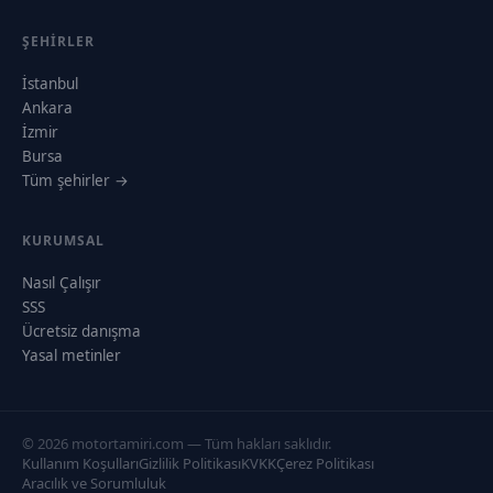
ŞEHIRLER
İstanbul
Ankara
İzmir
Bursa
Tüm şehirler →
KURUMSAL
Nasıl Çalışır
SSS
Ücretsiz danışma
Yasal metinler
© 2026 motortamiri.com — Tüm hakları saklıdır.
Kullanım Koşulları
Gizlilik Politikası
KVKK
Çerez Politikası
Aracılık ve Sorumluluk