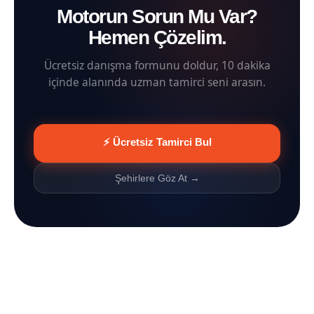
Motorun Sorun Mu Var?
Hemen Çözelim.
Ücretsiz danışma formunu doldur, 10 dakika
içinde alanında uzman tamirci seni arasın.
⚡ Ücretsiz Tamirci Bul
Şehirlere Göz At →