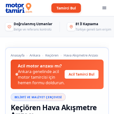
Tamirci Bul
Doğrulanmış Uzmanlar
81 İl Kapsama
Belge ve referans kontrolü
Türkiye geneli tam erişim
Anasayfa
›
Ankara
›
Keçiören
›
Hava Akışmetre Arızası
Acil motor arızası mı?
Ankara genelinde acil
Acil Tamirci Bul
motor tamircisi için
hemen formu doldurun.
BELIRTI VE MALIYET ÇERÇEVESI
Keçiören Hava Akışmetre