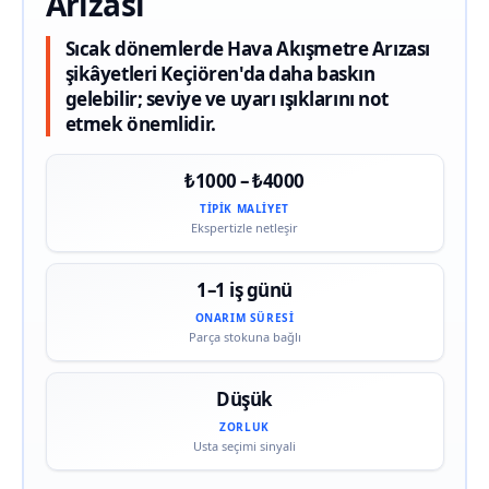
Arızası
Sıcak dönemlerde Hava Akışmetre Arızası
şikâyetleri Keçiören'da daha baskın
gelebilir; seviye ve uyarı ışıklarını not
etmek önemlidir.
₺1000 – ₺4000
TIPIK MALIYET
Ekspertizle netleşir
1–1 iş günü
ONARIM SÜRESI
Parça stokuna bağlı
Düşük
ZORLUK
Usta seçimi sinyali