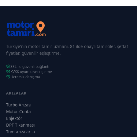
Türkiye'nin motor tamir uzmanı. 81 ilde onaylı tamirciler, şeffaf
fiyatlar, güvenilir eşleştirme.
SSL ile güvenli bağlantı
KVKK uyumlu veri işleme
Ücretsiz danışma
ARIZALAR
Turbo Arızası
Motor Conta
Enjektör
DPF Tıkanması
Tüm arızalar →